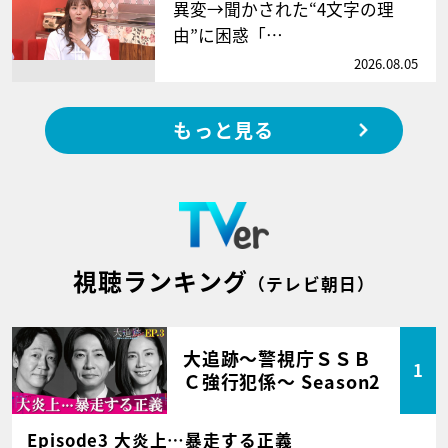
異変→聞かされた“4文字の理
由”に困惑「…
2026.08.05
もっと見る
視聴ランキング
（テレビ朝日）
大追跡～警視庁ＳＳＢ
1
Ｃ強行犯係～ Season2
Episode3 大炎上…暴走する正義