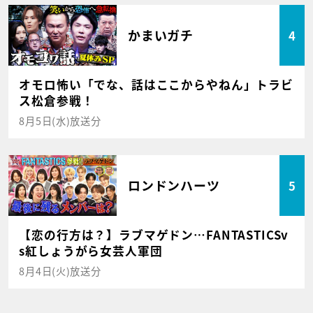
かまいガチ
4
オモロ怖い「でな、話はここからやねん」トラビ
ス松倉参戦！
8月5日(水)放送分
ロンドンハーツ
5
【恋の行方は？】ラブマゲドン…FANTASTICSv
s紅しょうがら女芸人軍団
8月4日(火)放送分