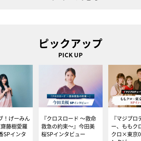
ピックアップ
PICK UP
ブ！げーみん
『クロスロード ～救命
『マジプロ
E齋藤樹愛羅
救急の約束～』今田美
ー、ももク
香SPインタ
桜SPインタビュー
クロ×東京0