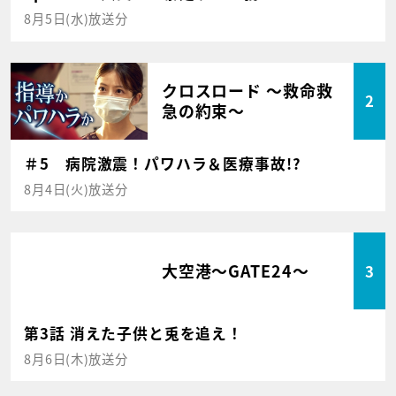
8月5日(水)放送分
クロスロード ～救命救
2
急の約束～
＃5 病院激震！パワハラ＆医療事故!?
8月4日(火)放送分
大空港～GATE24～
3
第3話 消えた子供と兎を追え！
8月6日(木)放送分