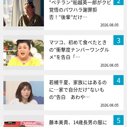
2
“ベテラン”船越英一郎がクビ
覚悟のパワハラ謝罪拒
否！“後輩”だけ…
2026.08.05
3
マツコ、初めて食べたとき
の“衝撃度ナンバーワングル
メ”を告白「…
2026.08.05
4
若槻千夏、家族にはあるの
に…家で自分だけ“ないも
の”告白 あわや…
2026.08.05
5
藤本美貴、14歳長男の服に