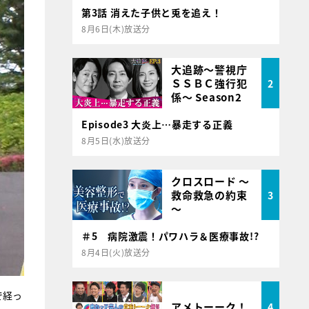
第3話 消えた子供と兎を追え！
8月6日(木)放送分
大追跡～警視庁
ＳＳＢＣ強行犯
2
係～ Season2
Episode3 大炎上…暴走する正義
8月5日(水)放送分
クロスロード ～
救命救急の約束
3
～
＃5 病院激震！パワハラ＆医療事故!?
8月4日(火)放送分
で経っ
アメトーーク！
4