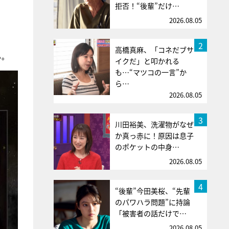
拒否！“後輩”だけ…
2026.08.05
2
高橋真麻、「コネだブサ
る。
イクだ」と叩かれる
も…“マツコの一言”か
ら…
2026.08.05
3
川田裕美、洗濯物がなぜ
か真っ赤に！原因は息子
のポケットの中身…
2026.08.05
4
“後輩”今田美桜、“先輩
のパワハラ問題”に持論
「被害者の話だけで…
2026.08.05