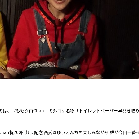
は、『ももクロChan』の外ロケ名物「トイレットペーパー早巻き取
an祝700回超え記念 西武園ゆうえんちを楽しみながら 誰が今日一番