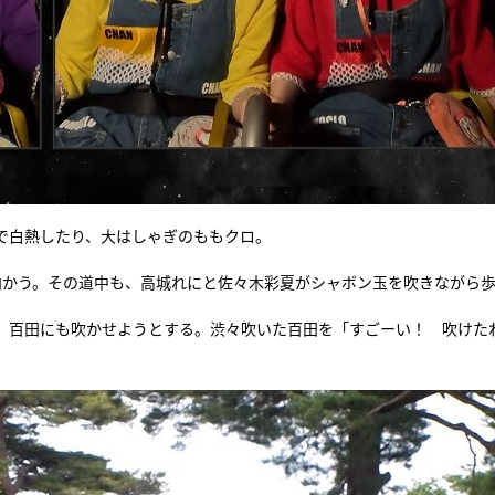
で白熱したり、大はしゃぎのももクロ。
向かう。その道中も、高城れにと佐々木彩夏がシャボン玉を吹きながら
、百田にも吹かせようとする。渋々吹いた百田を「すごーい！ 吹けた