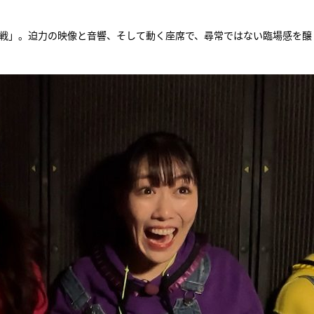
決戦」。迫力の映像と音響、そして動く座席で、尋常ではない臨場感を醸