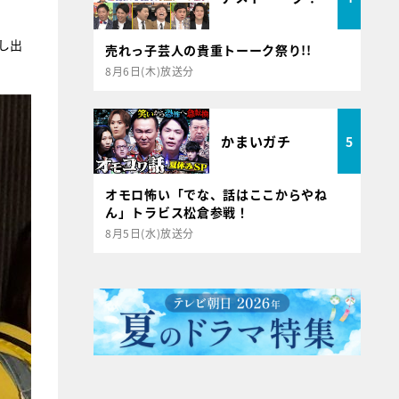
し出
売れっ子芸人の貴重トーーク祭り!!
8月6日(木)放送分
かまいガチ
5
オモロ怖い「でな、話はここからやね
ん」トラビス松倉参戦！
8月5日(水)放送分