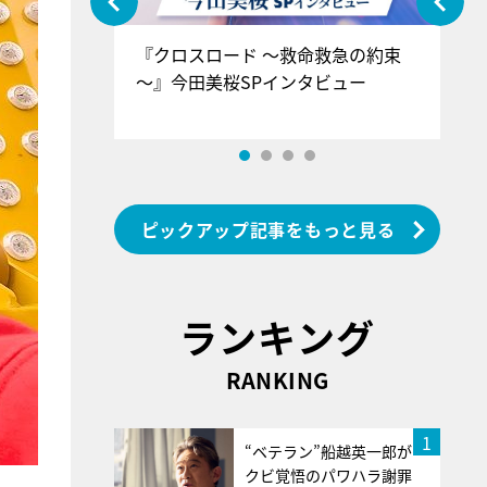
ぐ』＝LOV
『クロスロード ～救命救急の約束
『
香SPインタ
～』今田美桜SPインタビュー
ロ
ン
ピックアップ記事をもっと見る
ランキング
RANKING
1
“ベテラン”船越英一郎が
クビ覚悟のパワハラ謝罪