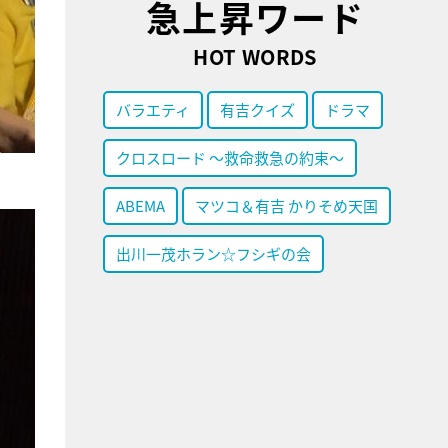
急上昇ワード
HOT WORDS
バラエティ
有吉クイズ
ドラマ
クロスロード ～救命救急の約束～
ABEMA
マツコ＆有吉 かりそめ天国
出川一茂ホラン☆フシギの会