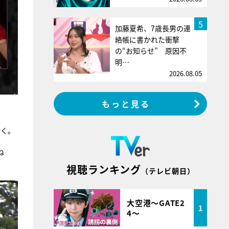
5
加藤夏希、7歳長男の連
絡帳に書かれた衝撃
の“お知らせ” 原因不
明…
2026.08.05
もっと見る
歩く。
ね
視聴ランキング
（テレビ朝日）
大空港～GATE2
1
4～