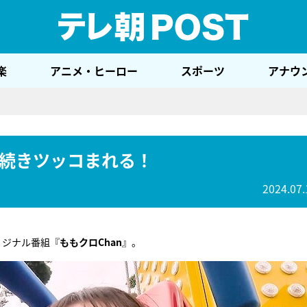
テレ
楽
アニメ・ヒーロー
スポーツ
アナウ
続きツッコまれる！
2024.07.
リジナル番組『
ももクロChan
』。