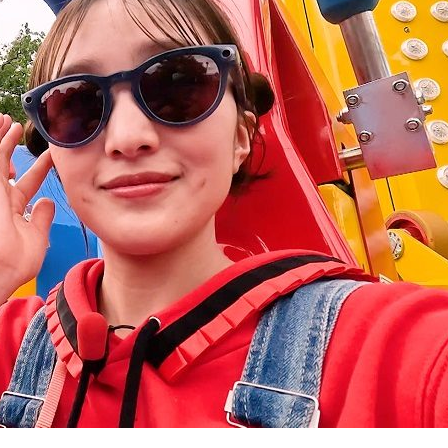
『アイ＝ラブ！げーみん
E齋藤樹愛羅＆佐々木舞
ビュー