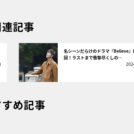
関連記事
サムネイル
回
名シーンだらけのドラマ『Believe
回！ラストまで衝撃尽くしの…
8
202
すすめ記事