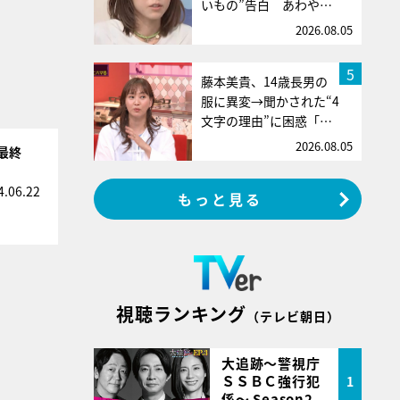
いもの”告白 あわや…
2026.08.05
5
藤本美貴、14歳長男の
服に異変→聞かされた“4
文字の理由”に困惑「…
2026.08.05
』最終
4.06.22
もっと見る
視聴ランキング
（テレビ朝日）
大追跡～警視庁
ＳＳＢＣ強行犯
1
係～ Season2