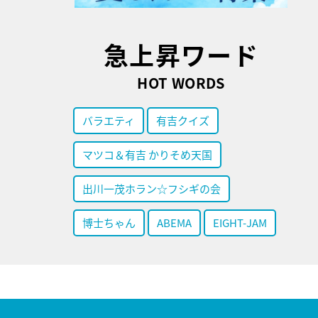
急上昇ワード
HOT WORDS
バラエティ
有吉クイズ
マツコ＆有吉 かりそめ天国
出川一茂ホラン☆フシギの会
博士ちゃん
ABEMA
EIGHT-JAM