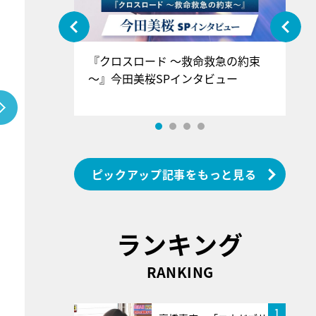
ぐ』＝LOV
『クロスロード ～救命救急の約束
『
香SPインタ
～』今田美桜SPインタビュー
ロ
ン
ピックアップ記事をもっと見る
ランキング
RANKING
1