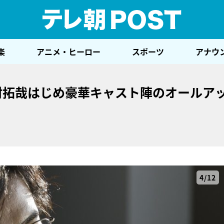
テレ
楽
アニメ・ヒーロー
スポーツ
アナウ
！木村拓哉はじめ豪華キャスト陣のオールア
4/12