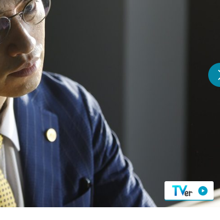
『アイ＝ラブ！げーみん
E齋藤樹愛羅＆佐々木舞
ビュー