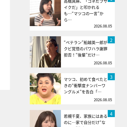
高橋真麻、「コネだブサ
イクだ」と叩かれる
も…“マツコの一言”か
ら…
2026.08.05
2
“ベテラン”船越英一郎が
クビ覚悟のパワハラ謝罪
拒否！“後輩”だけ…
2026.08.05
3
マツコ、初めて食べたと
きの“衝撃度ナンバーワ
ングルメ”を告白「…
2026.08.05
4
若槻千夏、家族にはある
のに…家で自分だけ“な