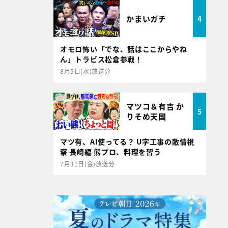
かまいガチ
4
オモロ怖い「でな、話はここからやね
ん」トラビス松倉参戦！
8月5日(水)放送分
マツコ＆有吉 か
5
りそめ天国
マツ有、AI使ってる？ U字工事の敵情視
察 長崎編 熊プロ、料理を習う
7月31日(金)放送分