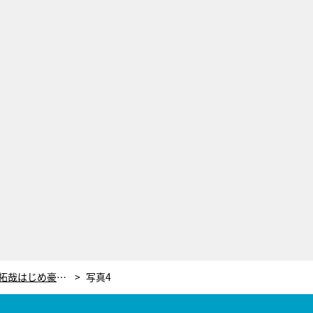
『Believe』ついに最終回！木村拓哉はじめ豪華キャスト陣のオールアップコメント到着
写真4