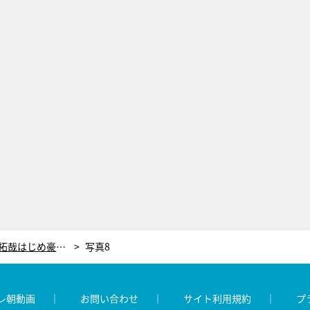
『Believe』ついに最終回！木村拓哉はじめ豪華キャスト陣のオールアップコメント到着
写真8
レ朝動画
お問い合わせ
サイト利用規約
プ