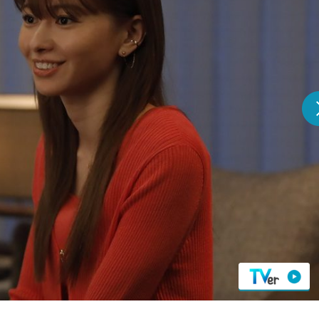
『アイ＝ラブ！げーみん
E齋藤樹愛羅＆佐々木舞
ビュー