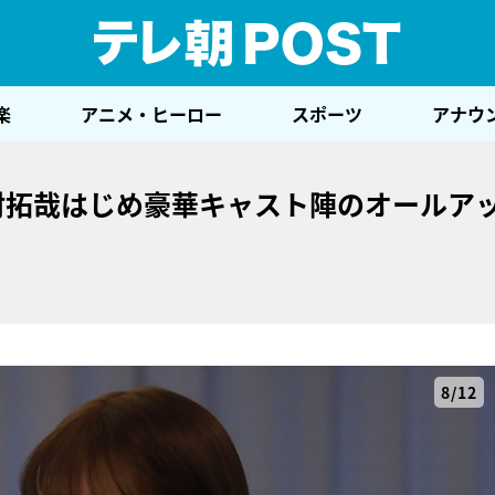
テレ
楽
アニメ・ヒーロー
スポーツ
アナウ
！木村拓哉はじめ豪華キャスト陣のオールア
8/12