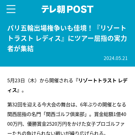
menu
テレ朝POST
パリ五輪出場権争いも佳境！『リゾート
トラスト レディス』にツアー屈指の実力
者が集結
2024.05.21
5月23日（木）から開催される
『リゾートトラスト レデ
ィス』
。
第32回を迎える今大会の舞台は、6年ぶりの開催となる
関西屈指の名門「関西ゴルフ倶楽部」。賞金総額1億40
00万円、優勝賞金2520万円をかけた女子プロゴルファ
ーたちの負けられない戦いが繰り広げられる。