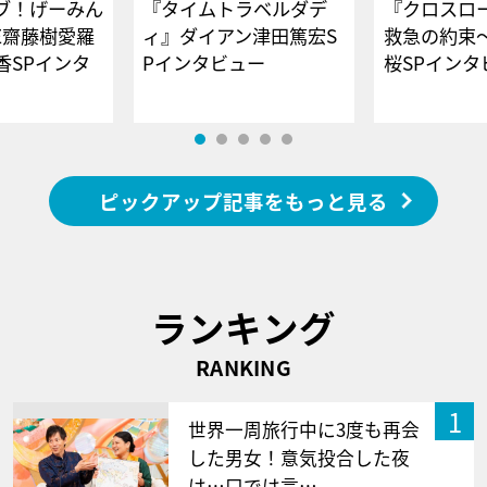
ブ！げーみん
『タイムトラベルダデ
『クロスロー
E齋藤樹愛羅
ィ』ダイアン津田篤宏S
救急の約束
香SPインタ
Pインタビュー
桜SPイ
ピックアップ記事をもっと見る
ランキング
RANKING
1
世界一周旅行中に3度も再会
した男女！意気投合した夜
は…口では言…