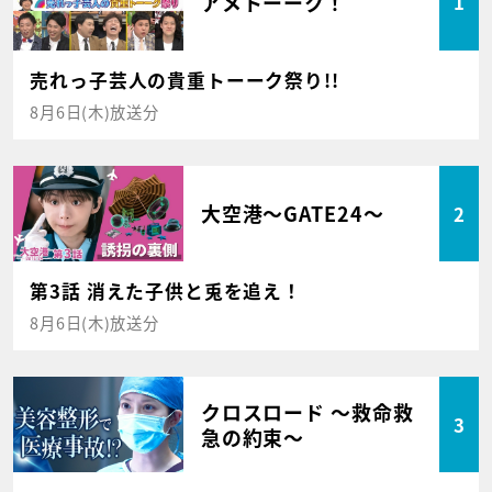
アメトーーク！
1
売れっ子芸人の貴重トーーク祭り!!
8月6日(木)放送分
大空港～GATE24～
2
第3話 消えた子供と兎を追え！
8月6日(木)放送分
クロスロード ～救命救
3
急の約束～