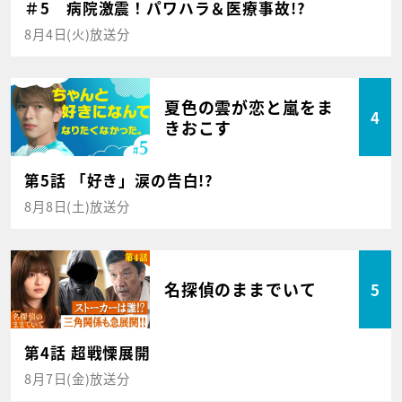
＃5 病院激震！パワハラ＆医療事故!?
8月4日(火)放送分
夏色の雲が恋と嵐をま
4
きおこす
第5話 「好き」涙の告白!?
8月8日(土)放送分
名探偵のままでいて
5
第4話 超戦慄展開
8月7日(金)放送分