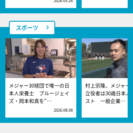
2026.05.26
2
スポーツ
メジャー30球団で唯一の日
村上宗隆、メジャー
本人栄養士 ブルージェイ
立役者は30歳日本人
ズ・岡本和真を“…
スト 一般企業…
2026.08.08
2