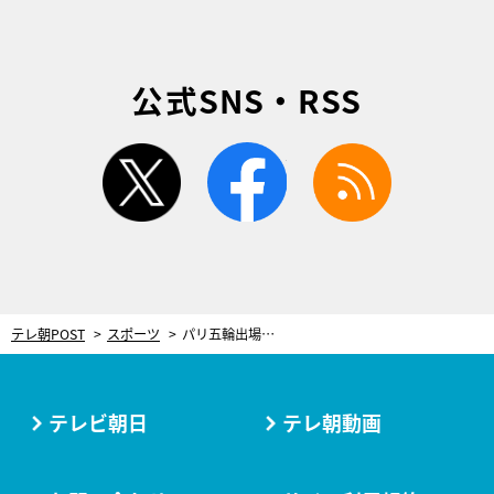
公式SNS・RSS
twitter
facebook
rss
テレ朝POST
スポーツ
パリ五輪出場権争いも佳境！『リゾートトラスト レディス』にツアー屈指の実力者が集結
テレビ朝日
テレ朝動画