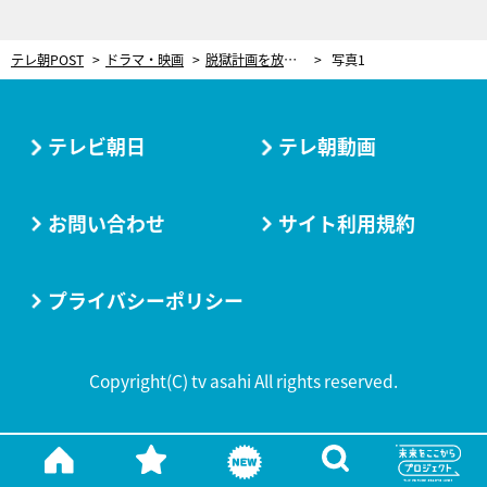
テレ朝POST
ドラマ・映画
脱獄計画を放置する!? “受刑者”木村拓哉VS“刑務官”上川隆也、ラストにまさかの展開＜ドラマ『Believe』＞
写真1
テレビ朝日
テレ朝動画
お問い合わせ
サイト利用規約
プライバシーポリシー
Copyright(C) tv asahi All rights reserved.