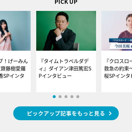
PICK UP
ブ！げーみん
『タイムトラベルダデ
『クロスロー
E齋藤樹愛羅
ィ』ダイアン津田篤宏S
救急の約束
香SPインタ
Pインタビュー
桜SPイ
ピックアップ記事をもっと見る