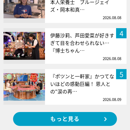
本人栄養士 ブルージェイ
ズ・岡本和真…
2026.08.08
4
伊藤沙莉、芦田愛菜が好きす
ぎて目を合わせられない…
『博士ちゃん…
2026.08.08
5
『ポツンと一軒家』かつてな
いほどの感動巨編！ 恩人と
の“涙の再…
2026.08.09
もっと見る