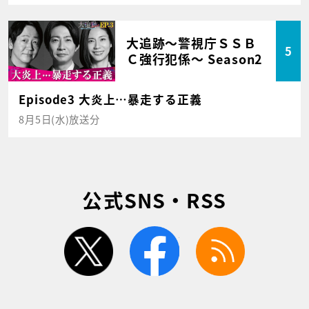
大追跡～警視庁ＳＳＢ
5
Ｃ強行犯係～ Season2
Episode3 大炎上…暴走する正義
8月5日(水)放送分
公式SNS・RSS
twitter
facebook
rss