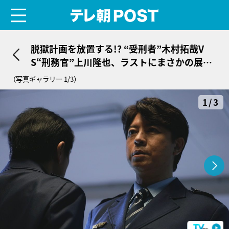
menu
テレ朝POST
脱獄計画を放置する!? “受刑者”木村拓哉V
S“刑務官”上川隆也、ラストにまさかの展開
＜ドラマ『Believe』＞
（写真ギャラリー 1/3）
1/3