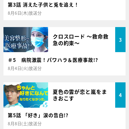
第3話 消えた子供と兎を追え！
8月6日(木)放送分
クロスロード ～救命救
3
急の約束～
＃5 病院激震！パワハラ＆医療事故!?
8月4日(火)放送分
夏色の雲が恋と嵐をま
4
きおこす
第5話 「好き」涙の告白!?
8月8日(土)放送分