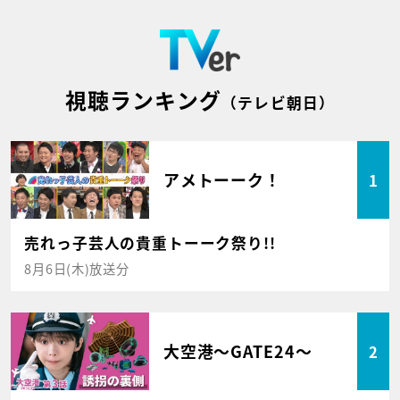
視聴ランキング
（テレビ朝日）
アメトーーク！
1
売れっ子芸人の貴重トーーク祭り!!
8月6日(木)放送分
大空港～GATE24～
2