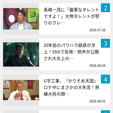
2
長嶋一茂に「最悪なタレント
ですよ！」大物タレントが怒
りのクレ…
2026.07.26
3
20年前のパワハラ疑惑が浮
上！SNSで告発…怒声が公開
され大炎上の…
2026.08.04
4
U字工事、『かりそめ天国』
ロケ中にまさかの大失言！熟
練大将の顔…
2026.08.01