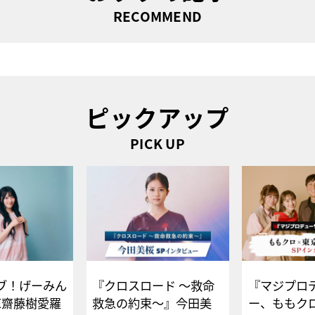
RECOMMEND
ピックアップ
PICK UP
ブ！げーみん
『クロスロード ～救命
『マジプロ
E齋藤樹愛羅
救急の約束～』今田美
ー、ももク