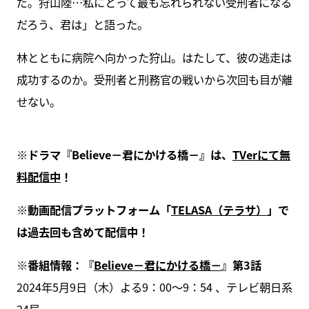
だ。狩山陸…私にとって最も忘れられない受刑者になる
だろう、君は」と語った。
林とともに病院へ向かった狩山。はたして、彼の逃走は
成功するのか。受刑者と刑務官の戦いから次回も目が離
せない。
※
ドラマ『
Believe
－君にかける橋－』は、
TVer
にて無
料配信中
！
※
動画配信プラットフォーム「
TELASA
（テラサ）
」で
は過去回も含めて配信中！
※
番組情報：『
Believe
－君にかける橋－
』第3
話
2024年5月9日（木）よる9：00～9：54 、テレビ朝日系