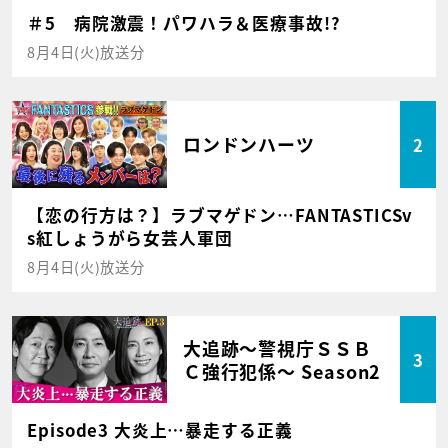
＃5 病院激震！パワハラ＆医療事故!?
8月4日(火)放送分
ロンドンハーツ
2
【恋の行方は？】ラブマゲドン…FANTASTICSv
s紅しょうがら女芸人軍団
8月4日(火)放送分
大追跡～警視庁ＳＳＢ
3
Ｃ強行犯係～ Season2
Episode3 大炎上…暴走する正義