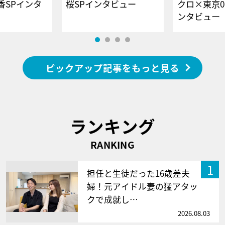
香SPインタ
桜SPインタビュー
クロ×東京0
ンタビュー
ピックアップ記事をもっと見る
ランキング
RANKING
1
担任と生徒だった16歳差夫
婦！元アイドル妻の猛アタッ
クで成就し…
2026.08.03