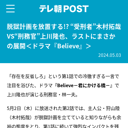
menu
テレ朝POST
脱獄計画を放置する!? “受刑者”木村拓哉
VS“刑務官”上川隆也、ラストにまさか
の展開＜ドラマ『Believe』＞
2024.05.03
「存在を反省しろ」という第1話での冷徹すぎる一言で
注目を浴びた、ドラマ
『Believe－君にかける橋－』
で
上川隆也が演じる刑務官・林一夫。
5月2日（木）に放送された第2話では、主人公・狩山陸
（木村拓哉）が脱獄計画を立てていると知りながらも余
裕の態度をとり、第1話に続いて強烈なインパクトを残