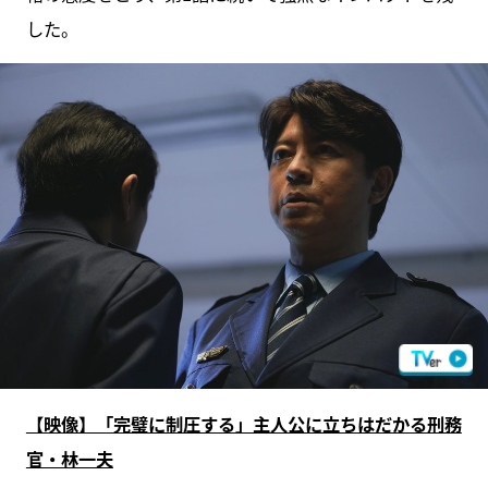
した。
【映像】「完璧に制圧する」主人公に立ちはだかる刑務
官・林一夫