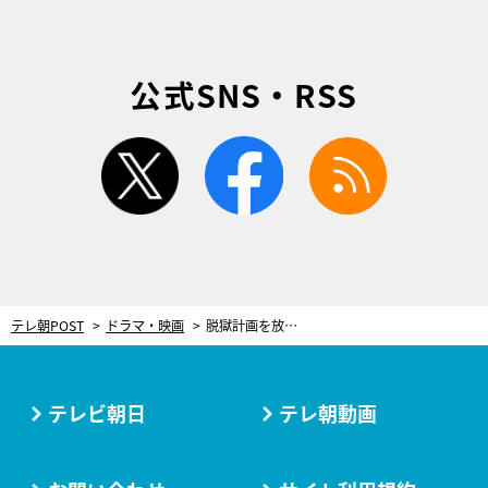
公式SNS・RSS
twitter
facebook
rss
テレ朝POST
ドラマ・映画
脱獄計画を放置する!? “受刑者”木村拓哉VS“刑務官”上川隆也、ラストにまさかの展開＜ドラマ『Believe』＞
テレビ朝日
テレ朝動画