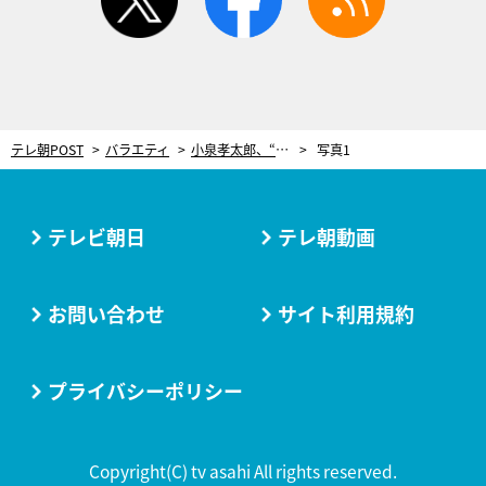
テレ朝POST
バラエティ
小泉孝太郎、“40年来の親友”上地雄輔とロケへ！小泉兄弟＆上地兄弟の関係性も明らかに
写真1
テレビ朝日
テレ朝動画
お問い合わせ
サイト利用規約
プライバシーポリシー
Copyright(C) tv asahi All rights reserved.