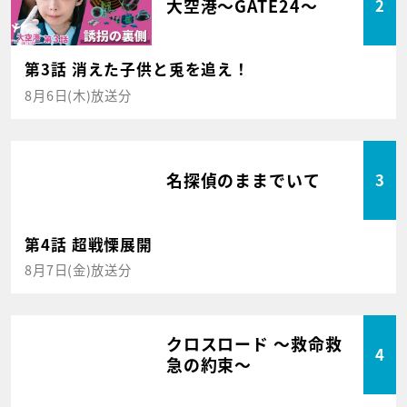
大空港～GATE24～
2
第3話 消えた子供と兎を追え！
8月6日(木)放送分
名探偵のままでいて
3
第4話 超戦慄展開
8月7日(金)放送分
クロスロード ～救命救
4
急の約束～