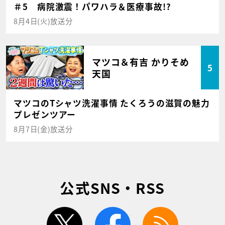
＃5 病院激震！パワハラ＆医療事故!?
8月4日(火)放送分
マツコ＆有吉 かりそめ
5
天国
マツコのTシャツ洗濯事情 たくろうの滋賀の魅力
プレゼンツアー
8月7日(金)放送分
公式SNS・RSS
twitter
facebook
rss