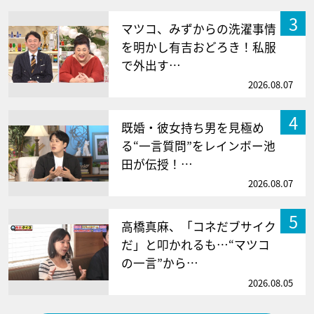
3
マツコ、みずからの洗濯事情
を明かし有吉おどろき！私服
で外出す…
2026.08.07
4
既婚・彼女持ち男を見極め
る“一言質問”をレインボー池
田が伝授！…
2026.08.07
5
高橋真麻、「コネだブサイク
だ」と叩かれるも…“マツコ
の一言”から…
2026.08.05