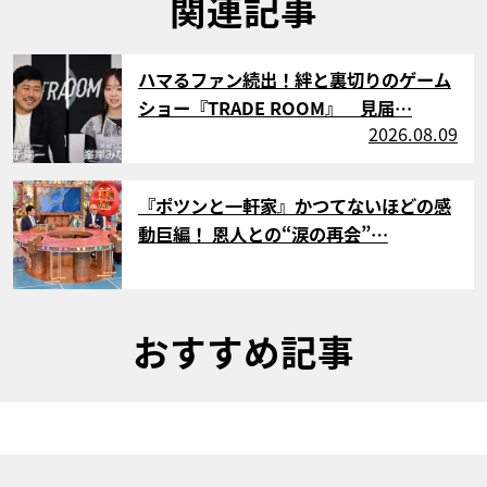
関連記事
サムネイル
ハマるファン続出！絆と裏切りのゲーム
ショー『TRADE ROOM』 見届…
2026.08.09
サムネイル
『ポツンと一軒家』かつてないほどの感
動巨編！ 恩人との“涙の再会”…
おすすめ記事