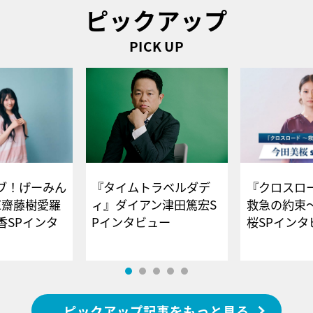
ピックアップ
PICK UP
ブ！げーみん
『タイムトラベルダデ
『クロスロー
E齋藤樹愛羅
ィ』ダイアン津田篤宏S
救急の約束
香SPインタ
Pインタビュー
桜SPイ
ピックアップ記事をもっと見る