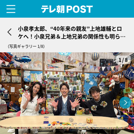
menu
テレ朝POST
小泉孝太郎、“40年来の親友”上地雄輔とロ
ケへ！小泉兄弟＆上地兄弟の関係性も明らか
に
（写真ギャラリー 1/8）
1/8