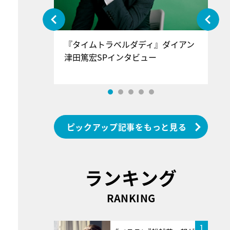
ぐ』＝LOV
『タイムトラベルダディ』ダイアン
『
香SPインタ
津田篤宏SPインタビュー
～
ピックアップ記事をもっと見る
ランキング
RANKING
1