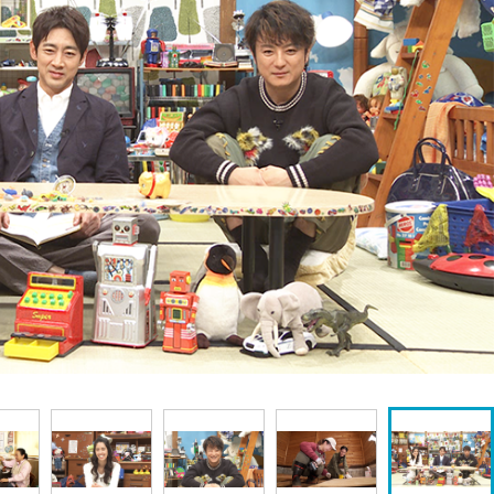
『アイ＝ラブ！げーみん
E齋藤樹愛羅＆佐々木舞
ビュー