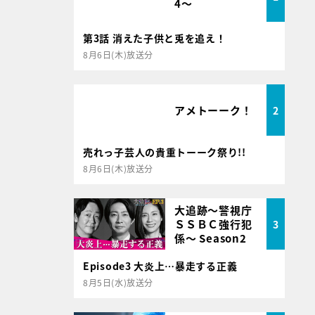
4～
第3話 消えた子供と兎を追え！
8月6日(木)放送分
アメトーーク！
2
売れっ子芸人の貴重トーーク祭り!!
8月6日(木)放送分
大追跡～警視庁
ＳＳＢＣ強行犯
3
係～ Season2
Episode3 大炎上…暴走する正義
8月5日(水)放送分