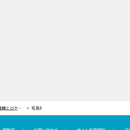
小泉孝太郎、“40年来の親友”上地雄輔とロケへ！小泉兄弟＆上地兄弟の関係性も明らかに
写真8
レ朝動画
お問い合わせ
サイト利用規約
プ