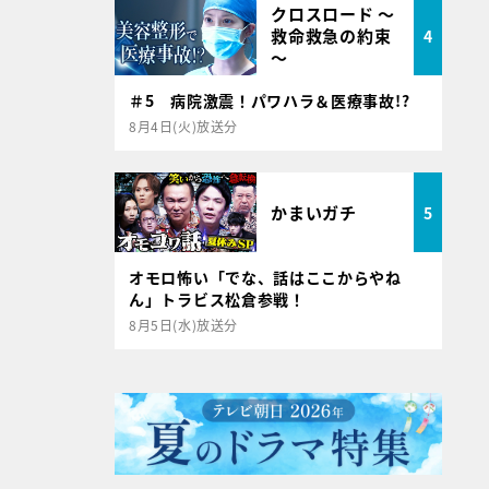
クロスロード ～
救命救急の約束
4
～
＃5 病院激震！パワハラ＆医療事故!?
8月4日(火)放送分
かまいガチ
5
オモロ怖い「でな、話はここからやね
ん」トラビス松倉参戦！
8月5日(水)放送分