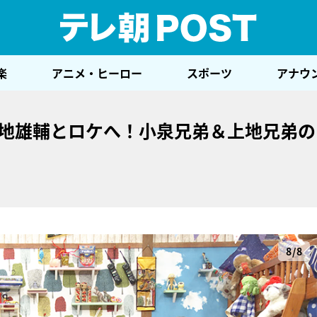
テレ
楽
アニメ・ヒーロー
スポーツ
アナウ
上地雄輔とロケへ！小泉兄弟＆上地兄弟
8/8