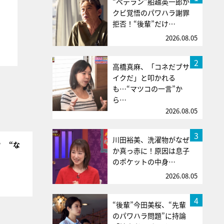
“ベテラン”船越英一郎が
クビ覚悟のパワハラ謝罪
拒否！“後輩”だけ…
2026.08.05
2
高橋真麻、「コネだブサ
イクだ」と叩かれる
も…“マツコの一言”か
ら…
2026.08.05
3
川田裕美、洗濯物がなぜ
？ “な
か真っ赤に！原因は息子
のポケットの中身…
2026.08.05
4
“後輩”今田美桜、“先輩
のパワハラ問題”に持論