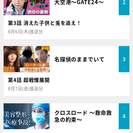
大空港～GATE24～
2
第3話 消えた子供と兎を追え！
8月6日(木)放送分
名探偵のままでいて
3
第4話 超戦慄展開
8月7日(金)放送分
クロスロード ～救命救
4
急の約束～