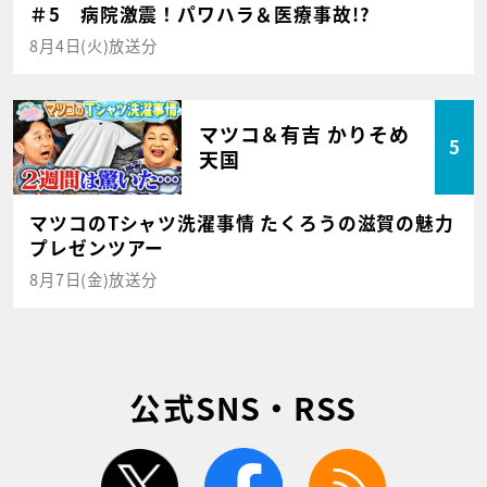
＃5 病院激震！パワハラ＆医療事故!?
8月4日(火)放送分
マツコ＆有吉 かりそめ
5
天国
マツコのTシャツ洗濯事情 たくろうの滋賀の魅力
プレゼンツアー
8月7日(金)放送分
公式SNS・RSS
twitter
facebook
rss