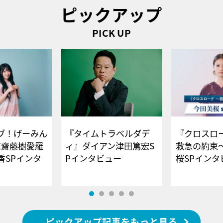
ピックアップ
PICK UP
ブ！げーみん
『タイムトラベルダデ
『クロスロー
E齋藤樹愛羅
ィ』ダイアン津田篤宏S
救急の約束
香SPインタ
Pインタビュー
桜SPイ
ピックアップ記事をもっと見る