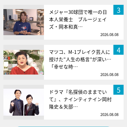
3
メジャー30球団で唯一の日
本人栄養士 ブルージェイ
ズ・岡本和真…
2026.08.08
4
マツコ、M-1ブレイク芸人に
授けた“人生の格言”が深い…
「幸せな時…
2026.08.08
5
ドラマ『名探偵のままでい
て』、ナインティナイン岡村
隆史＆矢部…
2026.08.08