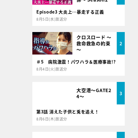
Episode3 大炎上…暴走する正義
8月5日(水)放送分
クロスロード ～
救命救急の約束
2
～
＃5 病院激震！パワハラ＆医療事故!?
8月4日(火)放送分
大空港～GATE2
3
4～
第3話 消えた子供と兎を追え！
8月6日(木)放送分