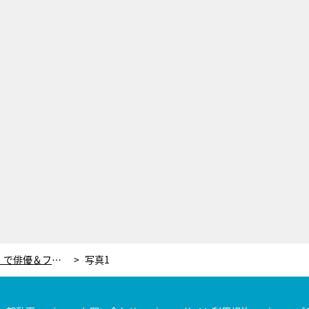
古屋呂敏、ドラマ『東京タワー』で俳優＆フォトグラファーに！“透”永瀬廉を美しく激写
写真1