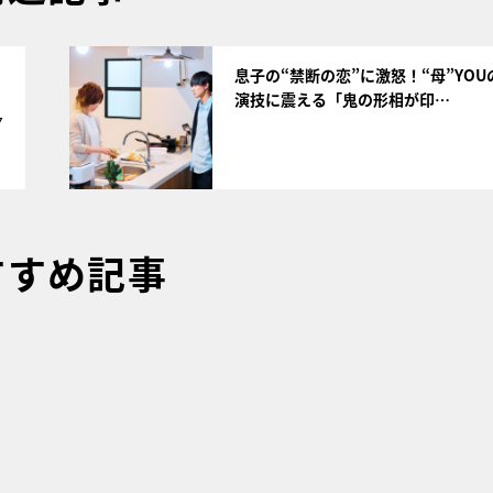
サムネイル
息子の“禁断の恋”に激怒！“母”YOU
演技に震える「鬼の形相が印…
7
すすめ記事