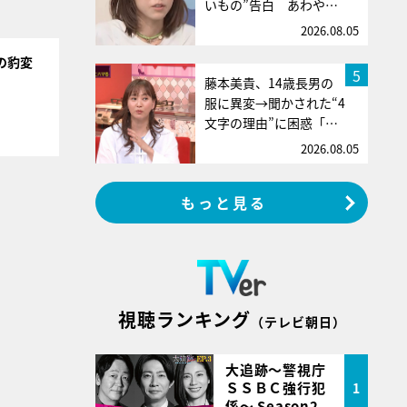
いもの”告白 あわや…
2026.08.05
の豹変
5
藤本美貴、14歳長男の
服に異変→聞かされた“4
文字の理由”に困惑「…
2026.08.05
もっと見る
視聴ランキング
（テレビ朝日）
大追跡～警視庁
ＳＳＢＣ強行犯
1
係～ Season2