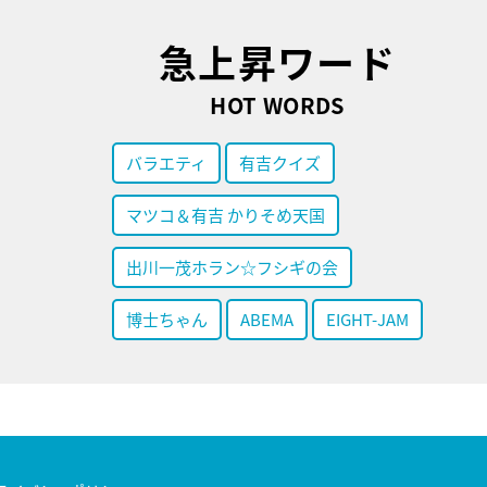
急上昇ワード
HOT WORDS
バラエティ
有吉クイズ
マツコ＆有吉 かりそめ天国
出川一茂ホラン☆フシギの会
博士ちゃん
ABEMA
EIGHT-JAM