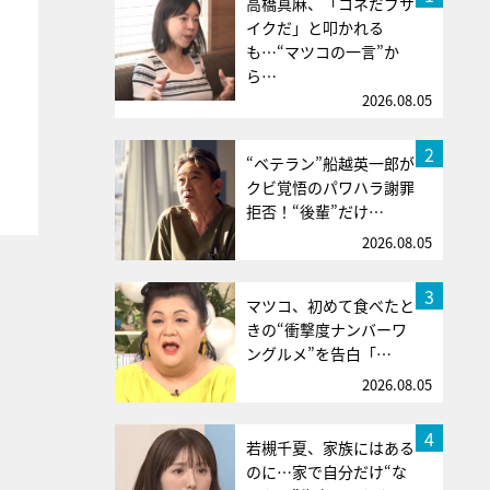
高橋真麻、「コネだブサ
イクだ」と叩かれる
も…“マツコの一言”か
ら…
2026.08.05
2
“ベテラン”船越英一郎が
クビ覚悟のパワハラ謝罪
拒否！“後輩”だけ…
2026.08.05
3
マツコ、初めて食べたと
きの“衝撃度ナンバーワ
ングルメ”を告白「…
2026.08.05
4
若槻千夏、家族にはある
のに…家で自分だけ“な