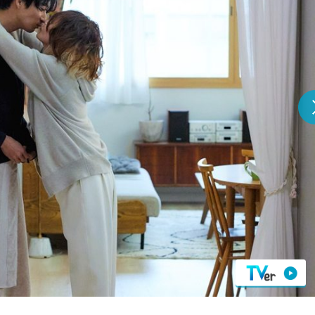
『アイ＝ラブ！げーみん
E齋藤樹愛羅＆佐々木舞
ビュー