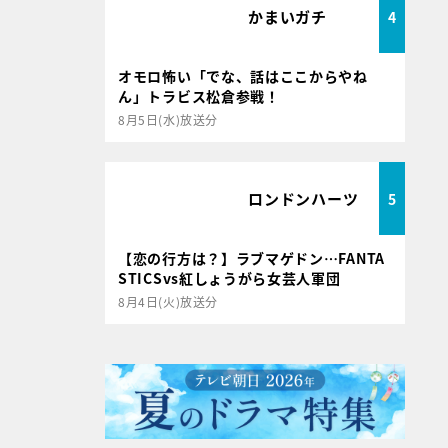
かまいガチ
4
オモロ怖い「でな、話はここからやね
ん」トラビス松倉参戦！
8月5日(水)放送分
ロンドンハーツ
5
【恋の行方は？】ラブマゲドン…FANTA
STICSvs紅しょうがら女芸人軍団
8月4日(火)放送分