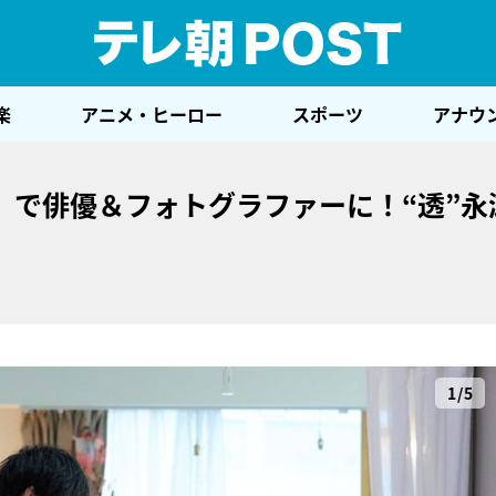
テレ
楽
アニメ・ヒーロー
スポーツ
アナウ
』で俳優＆フォトグラファーに！“透”永
1/5