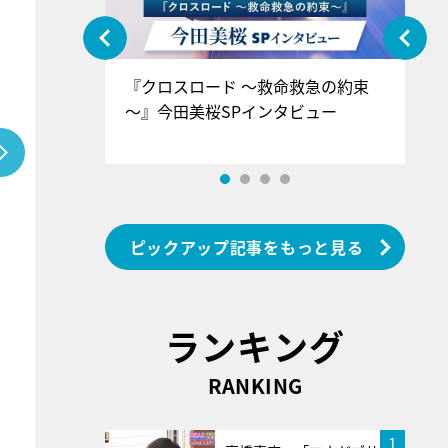
ぐ』＝LOV
『クロスロード ～救命救急の約束
『
香SPインタ
～』今田美桜SPインタビュー
ロ
ン
ピックアップ記事をもっと見る
ランキング
RANKING
1