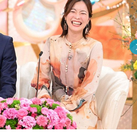
『アイ＝ラブ！げーみん
E齋藤樹愛羅＆佐々木舞
ビュー