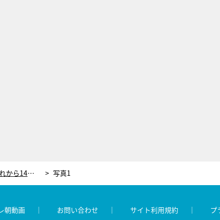
確率1％の“初恋婚”！中学時代の別れから14年…運命の再会を果たしたドラマのような恋
写真1
レ朝動画
お問い合わせ
サイト利用規約
プ