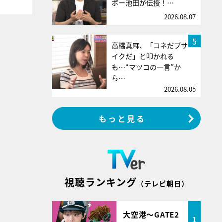
ボー池田が伝授！…
2026.08.07
5
高橋真麻、「コネだブサ
イクだ」と叩かれる
も…“マツコの一言”か
ら…
2026.08.05
もっと見る
視聴ランキング
（テレビ朝日）
大空港～GATE2
1