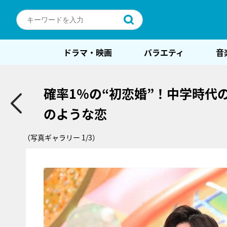
ドラマ・映画
バラエティ
音
確率1％の“初恋婚”！中学時代
のような恋
（写真ギャラリー 1/3）