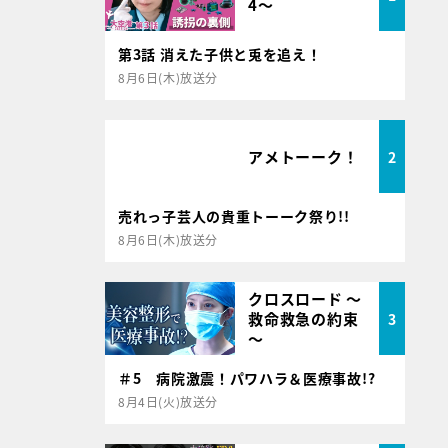
4～
第3話 消えた子供と兎を追え！
8月6日(木)放送分
アメトーーク！
2
売れっ子芸人の貴重トーーク祭り!!
8月6日(木)放送分
クロスロード ～
救命救急の約束
3
～
＃5 病院激震！パワハラ＆医療事故!?
8月4日(火)放送分