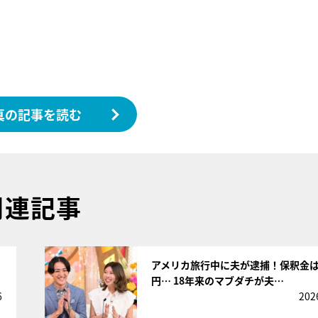
真の記事を読む
関連記事
サムネイル
さ
アメリカ旅行中に夫が逮捕！保釈金は
円… 18年来のマブダチが夫…
6
202