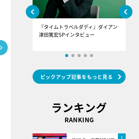
ぐ』＝LOV
『タイムトラベルダディ』ダイアン
『
香SPインタ
津田篤宏SPインタビュー
～
ピックアップ記事をもっと見る
ランキング
RANKING
1