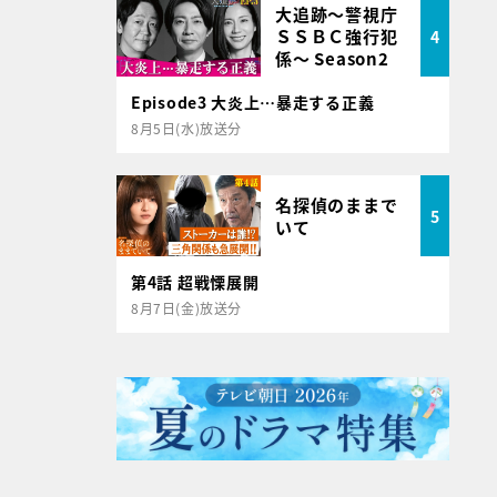
大追跡～警視庁
ＳＳＢＣ強行犯
4
係～ Season2
Episode3 大炎上…暴走する正義
8月5日(水)放送分
名探偵のままで
5
いて
第4話 超戦慄展開
8月7日(金)放送分