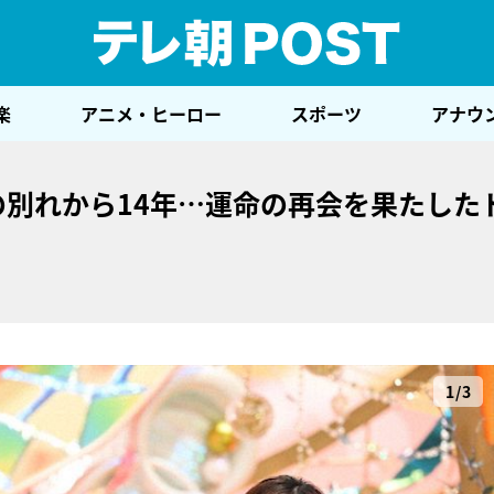
テレ
楽
アニメ・ヒーロー
スポーツ
アナウ
の別れから14年…運命の再会を果たした
1/3