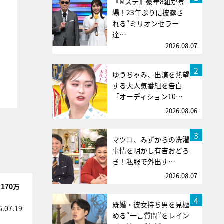
『Mステ』豪華8組が登
場！23年ぶりに披露さ
れる“ミリオンセラー
達…
2026.08.07
2
ゆうちゃみ、出演を熱望
する大人気番組を告白
「オーディション10…
2026.08.06
3
マツコ、みずからの洗濯
事情を明かし有吉おどろ
き！私服で外出す…
2026.08.07
170万
4
既婚・彼女持ち男を見極
6.07.19
める“一言質問”をレイン