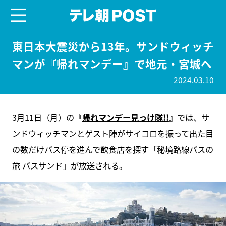
menu
テレ朝POST
東日本大震災から13年。サンドウィッチ
マンが『帰れマンデー』で地元・宮城へ
2024.03.10
3月11日（月）の
『
帰れマンデー見っけ隊!!
』
では、サ
ンドウィッチマンとゲスト陣がサイコロを振って出た目
の数だけバス停を進んで飲食店を探す「秘境路線バスの
旅 バスサンド」が放送される。