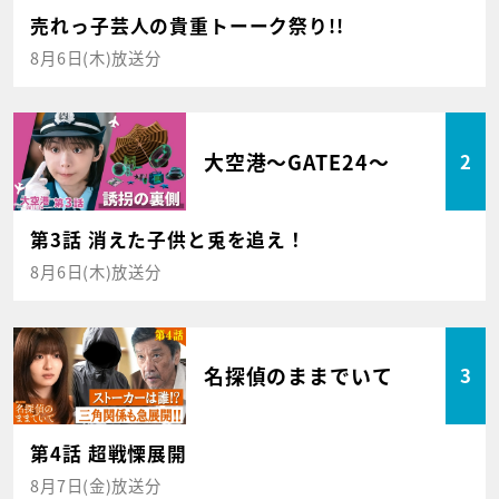
売れっ子芸人の貴重トーーク祭り!!
8月6日(木)放送分
大空港～GATE24～
2
第3話 消えた子供と兎を追え！
8月6日(木)放送分
名探偵のままでいて
3
第4話 超戦慄展開
8月7日(金)放送分