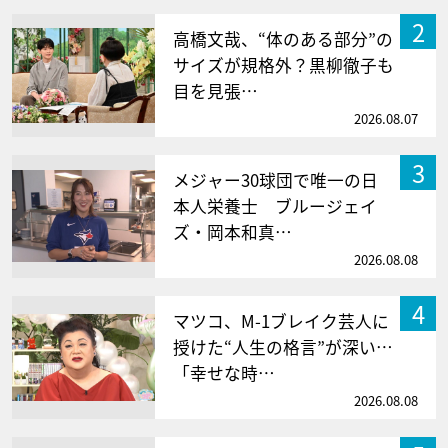
2
高橋文哉、“体のある部分”の
サイズが規格外？黒柳徹子も
目を見張…
2026.08.07
3
メジャー30球団で唯一の日
本人栄養士 ブルージェイ
ズ・岡本和真…
2026.08.08
4
マツコ、M-1ブレイク芸人に
授けた“人生の格言”が深い…
「幸せな時…
2026.08.08