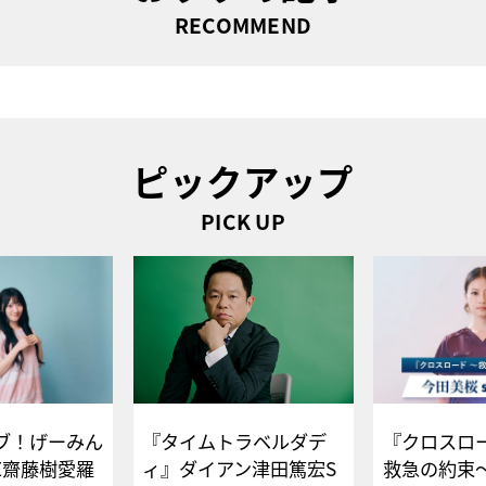
RECOMMEND
ピックアップ
PICK UP
ブ！げーみん
『タイムトラベルダデ
『クロスロー
E齋藤樹愛羅
ィ』ダイアン津田篤宏S
救急の約束