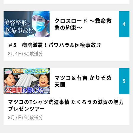
クロスロード ～救命救
4
急の約束～
＃5 病院激震！パワハラ＆医療事故!?
8月4日(火)放送分
マツコ＆有吉 かりそめ
5
天国
マツコのTシャツ洗濯事情 たくろうの滋賀の魅力
プレゼンツアー
8月7日(金)放送分