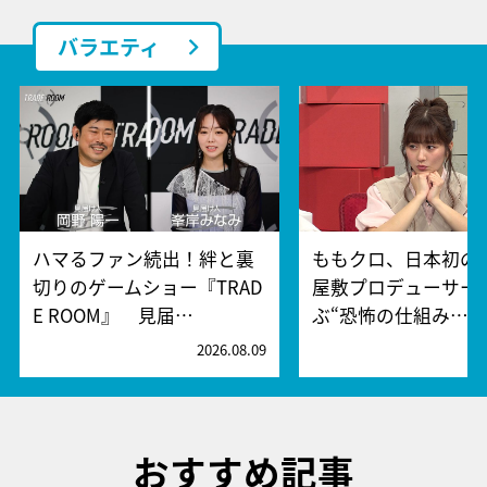
バラエティ
ハマるファン続出！絆と裏
ももクロ、日本初の
切りのゲームショー『TRAD
屋敷プロデューサー
E ROOM』 見届…
ぶ“恐怖の仕組み…
2026.08.09
2
おすすめ記事