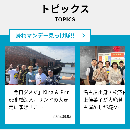
トピックス
TOPICS
帰れマンデー見っけ隊!!
「今日ダメだ」King ＆ Prin
名古屋出身・松下由
ce髙橋海人、サンドの大暴
上佳菜子が大絶賛！
走に嘆き「こ…
古屋めしが続々…
2026.08.03
2