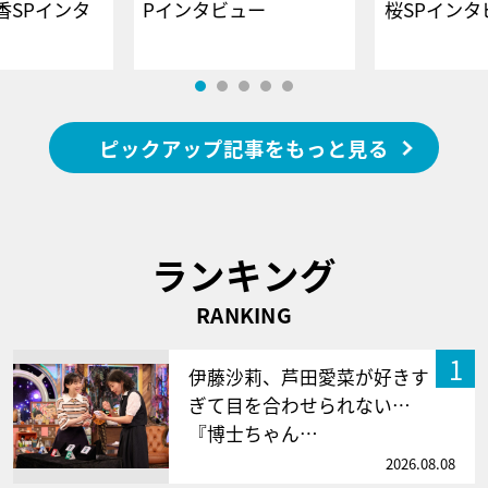
香SPインタ
Pインタビュー
桜SPイ
ピックアップ記事をもっと見る
ランキング
RANKING
1
伊藤沙莉、芦田愛菜が好きす
ぎて目を合わせられない…
『博士ちゃん…
2026.08.08