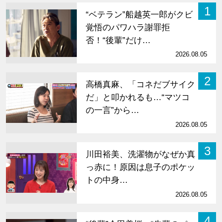
1
“ベテラン”船越英一郎がクビ
覚悟のパワハラ謝罪拒
否！“後輩”だけ…
2026.08.05
2
高橋真麻、「コネだブサイク
だ」と叩かれるも…“マツコ
の一言”から…
2026.08.05
3
川田裕美、洗濯物がなぜか真
っ赤に！原因は息子のポケッ
トの中身…
2026.08.05
4