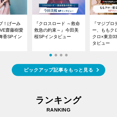
ブ！げーみ
『クロスロード ～救命
『マジプロ
VE齋藤樹愛
救急の約束～』今田美
ー、ももク
舞香SPイン
桜SPインタビュー
クロ×東京0
タビュー
ピックアップ記事をもっと見る
ランキング
RANKING