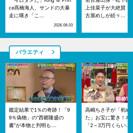
「今日ダメだ」King ＆ Prin
名古屋出身・松下由
ce髙橋海人、サンドの大暴
上佳菜子が大絶賛！
走に嘆き「こ…
古屋めしが続々…
2026.08.03
2
バラエティ
鑑定結果で1％の奇跡！「9
高嶋ちさ子が「初め
9％偽物」の“西郷隆盛の
た」お宝に驚き！本
書”が本物と判明も…
「2～3万円くらい…