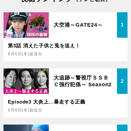
大空港～GATE24～
1
第3話 消えた子供と兎を追え！
8月6日(木)放送分
大追跡～警視庁ＳＳＢ
2
Ｃ強行犯係～ Season2
Episode3 大炎上…暴走する正義
8月5日(水)放送分