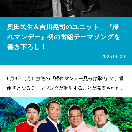
奥田民生＆吉川晃司のユニット、『帰
れマンデー』初の番組テーマソングを
書き下ろし！
2025.06.09
6月9日（月）放送の
『帰れマンデー見っけ隊!!』
で、番
組初となるテーマソングが誕生することが発表された。