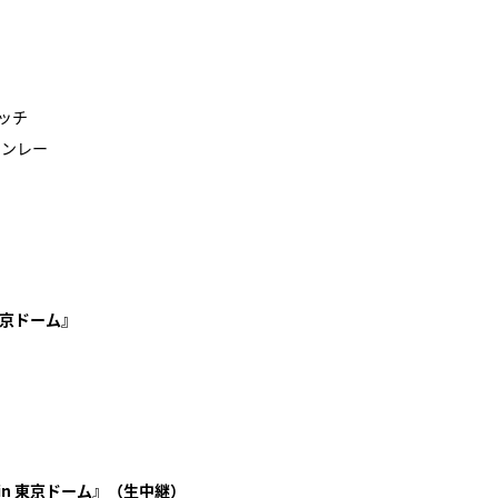
マッチ
ィンレー
n 東京ドーム』
 in 東京ドーム
』（生中継）