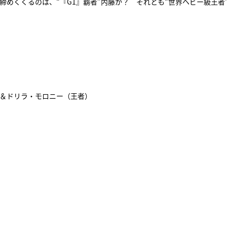
ンを締めくくるのは、“『G1』覇者”内藤か？ それとも“世界ヘビー級王者”
ーズ＆ドリラ・モロニー（王者）