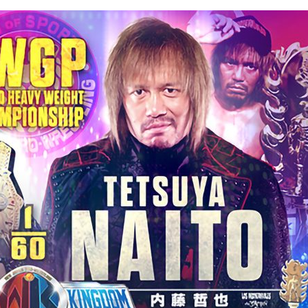
『アイ＝ラブ！げーみん
E齋藤樹愛羅＆佐々木舞
ビュー