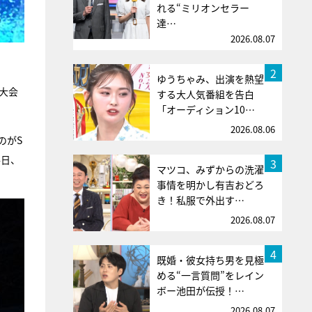
れる“ミリオンセラー
達…
2026.08.07
2
ゆうちゃみ、出演を熱望
大会
する大人気番組を告白
「オーディション10…
2026.08.06
のがS
4日、
3
マツコ、みずからの洗濯
事情を明かし有吉おどろ
き！私服で外出す…
2026.08.07
4
既婚・彼女持ち男を見極
める“一言質問”をレイン
ボー池田が伝授！…
2026.08.07