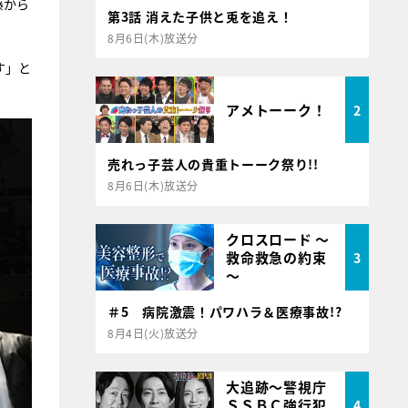
藤から
第3話 消えた子供と兎を追え！
8月6日(木)放送分
す」と
アメトーーク！
2
売れっ子芸人の貴重トーーク祭り!!
8月6日(木)放送分
クロスロード ～
救命救急の約束
3
～
＃5 病院激震！パワハラ＆医療事故!?
8月4日(火)放送分
大追跡～警視庁
ＳＳＢＣ強行犯
4