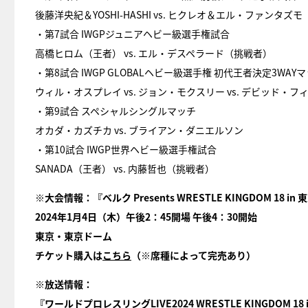
後藤洋央紀＆YOSHI-HASHI vs. ヒクレオ＆エル・ファンタズモ
・第7試合 IWGPジュニアヘビー級選手権試合
高橋ヒロム（王者） vs. エル・デスペラード（挑戦者）
・第8試合 IWGP GLOBALヘビー級選手権 初代王者決定3WAY
ウィル・オスプレイ vs. ジョン・モクスリー vs. デビッド・フ
・第9試合 スペシャルシングルマッチ
オカダ・カズチカ vs. ブライアン・ダニエルソン
・第10試合 IWGP世界ヘビー級選手権試合
SANADA（王者） vs. 内藤哲也（挑戦者）
※大会情報：『ベルク Presents WRESTLE KINGDOM 18 i
2024年1月4日（木）午後2：45開場 午後4：30開始
東京・東京ドーム
チケット購入は
こちら
（※席種によって完売あり）
※放送情報：
『
ワールドプロレスリングLIVE2024 WRESTLE KINGDOM 18