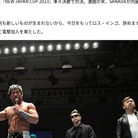
EW JAPAN CUP 2023』準々決勝で対決。激闘の末、SANADAが内
、何も新しいものが生まれないから、今日をもってロス・インゴ、辞めま
ysに電撃加入を果たした。