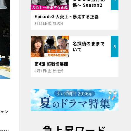
係～ Season2
Episode3 大炎上…暴走する正義
8月5日(水)放送分
名探偵のままで
5
いて
第4話 超戦慄展開
8月7日(金)放送分
チャン
急上昇ワード