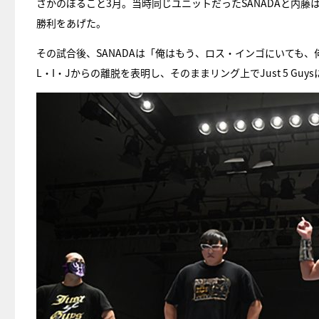
さかのぼること3月。当時同じユニットだったSANADAと内藤は『N
勝利をあげた。
その試合後、SANADAは「俺はもう、ロス・インゴにいても
L・I・Jからの離脱を表明し、そのままリング上でJust 5 Gu