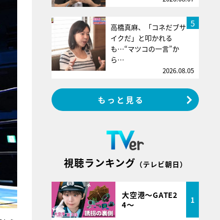
5
高橋真麻、「コネだブサ
イクだ」と叩かれる
も…“マツコの一言”か
ら…
2026.08.05
もっと見る
視聴ランキング
（テレビ朝日）
大空港～GATE2
1
4～