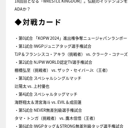
18回目となる『WRESTLE KINGDOM』。伝統のイッテンヨ
ADAか？
◆対戦カード
・第0試合 「KOPW 2024」進出権争奪ニュージャパンランボー
・第1試合 IWGPジュニアタッグ選手権試合
TJP＆フランシスコ・アキラ（挑戦者） vs. クラーク・コナ
・第2試合 NJPW WORLD認定TV選手権試合
棚橋弘至（挑戦者） vs. ザック・セイバーJr.（王者）
・第3試合 スペシャルシングルマッチ
辻陽太 vs. 上村優也
・第4試合 スペシャルタッグマッチ
海野翔太＆清宮海斗 vs. EVIL＆成田蓮
・第5試合 NEVER無差別級選手権試合
タマ・トンガ（挑戦者） vs. 鷹木信悟（王者）
・第6試合 IWGPタッグ＆STRONG無差別級タッグ選手権試合