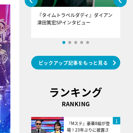
ぐ』＝LOV
『タイムトラベルダディ』ダイアン
『
香SPインタ
津田篤宏SPインタビュー
～
ピックアップ記事をもっと見る
ランキング
RANKING
1
『Mステ』豪華8組が登
場！23年ぶりに披露さ