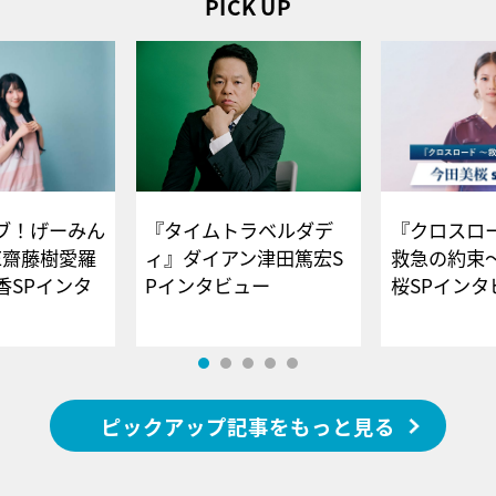
PICK UP
ブ！げーみん
『タイムトラベルダデ
『クロスロー
E齋藤樹愛羅
ィ』ダイアン津田篤宏S
救急の約束
香SPインタ
Pインタビュー
桜SPイ
ピックアップ記事をもっと見る