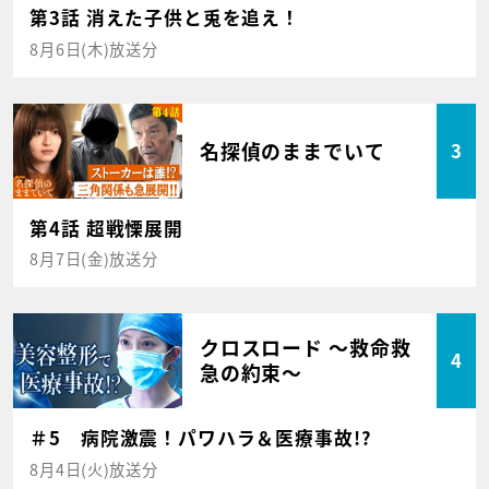
第3話 消えた子供と兎を追え！
8月6日(木)放送分
名探偵のままでいて
3
第4話 超戦慄展開
8月7日(金)放送分
クロスロード ～救命救
4
急の約束～
＃5 病院激震！パワハラ＆医療事故!?
8月4日(火)放送分