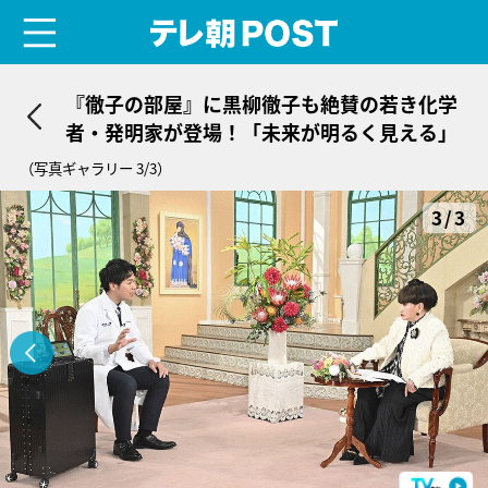
menu
テレ朝POST
『徹子の部屋』に黒柳徹子も絶賛の若き化学
者・発明家が登場！「未来が明るく見える」
（写真ギャラリー 3/3）
3/3