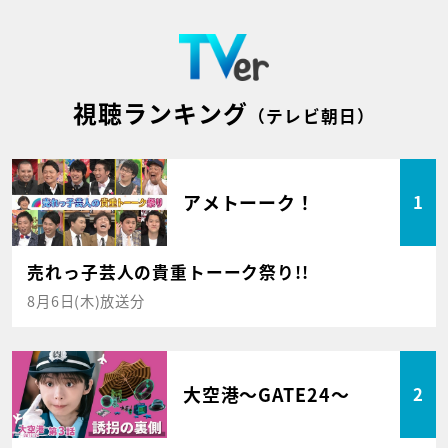
視聴ランキング
（テレビ朝日）
アメトーーク！
1
売れっ子芸人の貴重トーーク祭り!!
8月6日(木)放送分
大空港～GATE24～
2