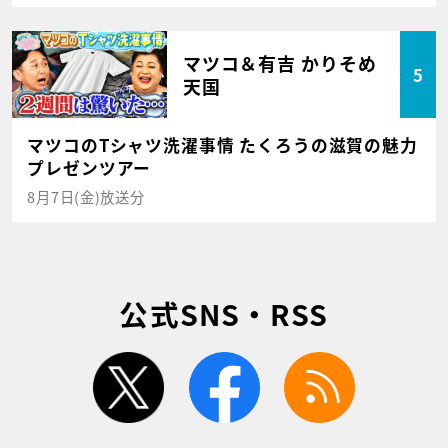
マツコ＆有吉 かりそめ
5
天国
マツコのTシャツ洗濯事情 たくろうの滋賀の魅力
プレゼンツアー
8月7日(金)放送分
公式SNS・RSS
twitter
facebook
rss