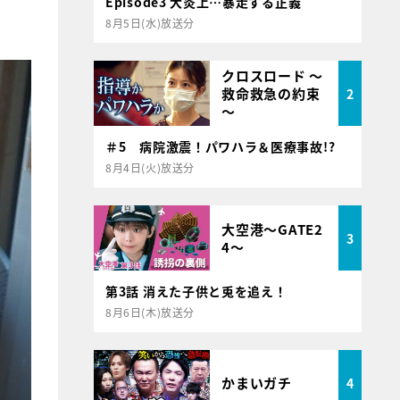
Episode3 大炎上…暴走する正義
8月5日(水)放送分
クロスロード ～
救命救急の約束
2
～
＃5 病院激震！パワハラ＆医療事故!?
8月4日(火)放送分
大空港～GATE2
3
4～
第3話 消えた子供と兎を追え！
8月6日(木)放送分
かまいガチ
4