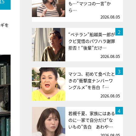
15
も…“マツコの一言”か
ら…
2026.08.05
カギを
2
“ベテラン”船越英一郎が
クビ覚悟のパワハラ謝罪
拒否！“後輩”だけ…
2026.08.05
3
マツコ、初めて食べたと
きの“衝撃度ナンバーワ
ングルメ”を告白「…
2026.08.05
4
若槻千夏、家族にはある
のに…家で自分だけ“な
いもの”告白 あわや…
2026.08.05