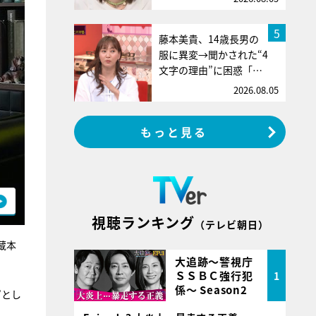
5
藤本美貴、14歳長男の
服に異変→聞かされた“4
文字の理由”に困惑「…
2026.08.05
もっと見る
視聴ランキング
（テレビ朝日）
蔵本
大追跡～警視庁
ＳＳＢＣ強行犯
1
係～ Season2
”とし