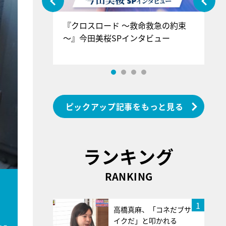
ぐ』＝LOV
『クロスロード ～救命救急の約束
『
香SPインタ
～』今田美桜SPインタビュー
ロ
ン
ピックアップ記事をもっと見る
ランキング
RANKING
1
高橋真麻、「コネだブサ
イクだ」と叩かれる