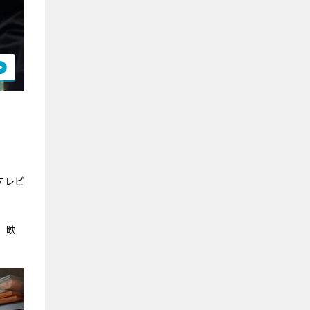
テレビ
。映