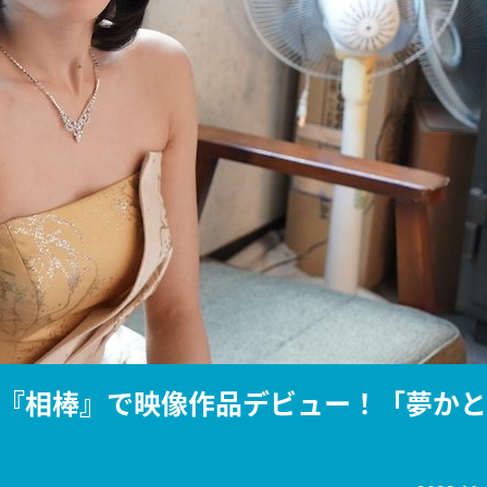
『アイ＝ラブ！げーみん
E齋藤樹愛羅＆佐々木舞
ビュー
『相棒』で映像作品デビュー！「夢かと