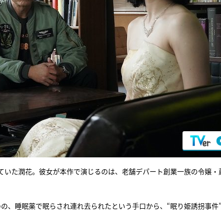
ていた潤花。彼女が本作で演じるのは、老舗デパート創業一族の令嬢・
の、睡眠薬で眠らされ連れ去られたという手口から、“眠り姫誘拐事件