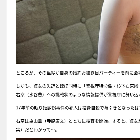
ところが、その里紗が自身の婚約お披露目パーティーを前に会
しかも、彼女の失踪とほぼ同時に「警視庁特命係・杉下右京殿
右京（水谷豊）への挑戦状のような情報提供が警視庁に舞い込
17年前の眠り姫誘拐事件の犯人は投身自殺で幕引きとなった
右京は亀山薫（寺脇康文）とともに捜査を開始。すると、彼女
実）だとわかって…。