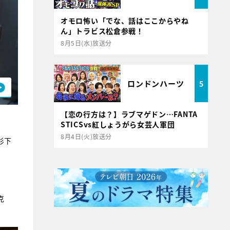
オモロ怖い「でな、話はここからやね
ん」トラビス松倉参戦！
8月5日(水)放送分
ロンドンハーツ
5
【恋の行方は？】ラブマゲドン…FANTA
STICSvs紅しょうがら女芸人軍団
8月4日(火)放送分
杉下
克