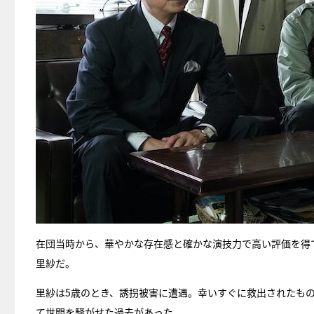
在団当時から、華やかな存在感と確かな演技力で高い評価を得
里紗だ。
里紗は5歳のとき、誘拐被害に遭遇。幸いすぐに救出されたもの
て世間を騒がせた過去があった。