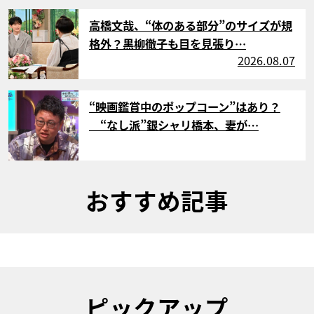
サムネイル
高橋文哉、“体のある部分”のサイズが規
格外？黒柳徹子も目を見張り…
2026.08.07
サムネイル
“映画鑑賞中のポップコーン”はあり？
“なし派”銀シャリ橋本、妻が…
おすすめ記事
ピックアップ