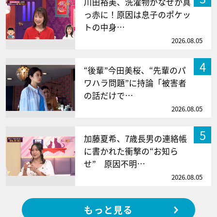
川田裕美、洗濯物がなぜか真
っ赤に！原因は息子のポケッ
トの中身…
2026.08.05
4
“後輩”今田美桜、“先輩のパ
ワハラ問題”に持論「被害者
の話だけで…
2026.08.05
5
加藤夏希、7歳長男の連絡帳
に書かれた衝撃の“お知ら
せ” 原因不明…
2026.08.05
もっと見る