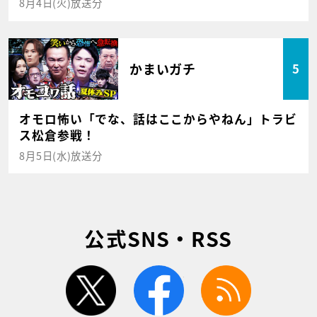
8月4日(火)放送分
かまいガチ
5
オモロ怖い「でな、話はここからやねん」トラビ
ス松倉参戦！
8月5日(水)放送分
公式SNS・RSS
twitter
facebook
rss