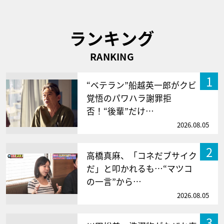
ランキング
RANKING
1
“ベテラン”船越英一郎がクビ
覚悟のパワハラ謝罪拒
否！“後輩”だけ…
2026.08.05
2
高橋真麻、「コネだブサイク
だ」と叩かれるも…“マツコ
の一言”から…
2026.08.05
3