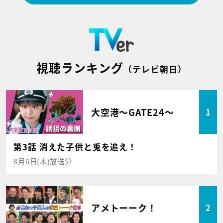
視聴ランキング
（テレビ朝日）
大空港～GATE24～
1
第3話 消えた子供と兎を追え！
8月6日(木)放送分
アメトーーク！
2