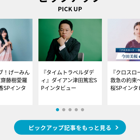
PICK UP
ブ！げーみん
『タイムトラベルダデ
『クロスロー
E齋藤樹愛羅
ィ』ダイアン津田篤宏S
救急の約束
香SPインタ
Pインタビュー
桜SPイ
ピックアップ記事をもっと見る