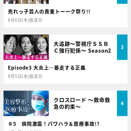
売れっ子芸人の貴重トーーク祭り!!
8月6日(木)放送分
大追跡～警視庁ＳＳＢ
3
Ｃ強行犯係～ Season2
Episode3 大炎上…暴走する正義
8月5日(水)放送分
クロスロード ～救命救
4
急の約束～
＃5 病院激震！パワハラ＆医療事故!?