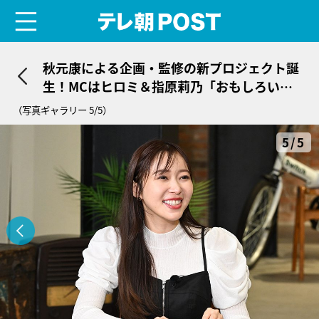
menu
テレ朝POST
秋元康による企画・監修の新プロジェクト誕
生！MCはヒロミ＆指原莉乃「おもしろいと
ころに目をつけたな」
（写真ギャラリー 5/5）
5/5