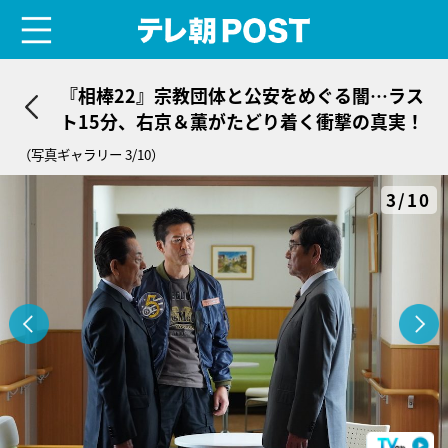
menu
テレ朝POST
『相棒22』宗教団体と公安をめぐる闇…ラス
ト15分、右京＆薫がたどり着く衝撃の真実！
（写真ギャラリー 3/10）
3/10