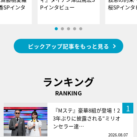
香SPインタ
Pインタビュー
桜SPイ
ピックアップ記事をもっと見る
ランキング
RANKING
1
『Mステ』豪華8組が登場！2
3年ぶりに披露される“ミリオ
ンセラー達…
2026.08.07