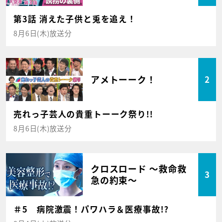
第3話 消えた子供と兎を追え！
8月6日(木)放送分
アメトーーク！
2
売れっ子芸人の貴重トーーク祭り!!
8月6日(木)放送分
クロスロード ～救命救
3
急の約束～
＃5 病院激震！パワハラ＆医療事故!?