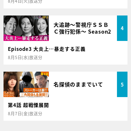
8月4日(火)放送分
大追跡～警視庁ＳＳＢ
4
Ｃ強行犯係～ Season2
Episode3 大炎上…暴走する正義
8月5日(水)放送分
名探偵のままでいて
5
第4話 超戦慄展開
8月7日(金)放送分