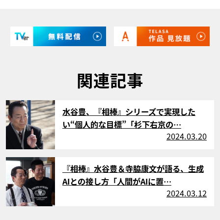
関連記事
サムネイル
水谷豊、『相棒』シリーズで実現した
い“個人的な目標”「杉下右京の…
2024.03.20
サムネイル
『相棒』水谷豊＆寺脇康文が語る、生成
AIとの接し方「人間がAIに置…
2024.03.12