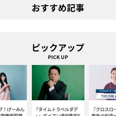
おすすめ記事
ピックアップ
PICK UP
ブ！げーみん
『タイムトラベルダデ
『クロスロー
E齋藤樹愛羅
ィ』ダイアン津田篤宏S
救急の約束