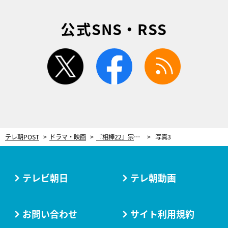
公式SNS・RSS
twitter
facebook
rss
テレ朝POST
ドラマ・映画
『相棒22』宗教団体と公安をめぐる闇…ラスト15分、右京＆薫がたどり着く衝撃の真実！
写真3
テレビ朝日
テレ朝動画
お問い合わせ
サイト利用規約