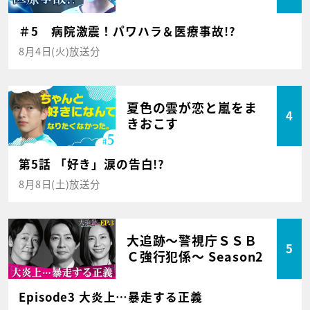
＃5 病院激震！パワハラ＆医療事故!?
8月4日(火)放送分
夏色の雲が恋と嵐をま
4
きおこす
第5話 「好き」涙の告白!?
8月8日(土)放送分
大追跡～警視庁ＳＳＢ
5
Ｃ強行犯係～ Season2
Episode3 大炎上…暴走する正義