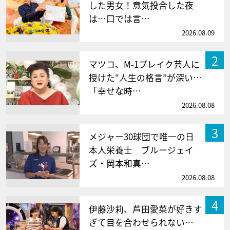
した男女！意気投合した夜
は…口では言…
2026.08.09
2
マツコ、M-1ブレイク芸人に
授けた“人生の格言”が深い…
「幸せな時…
2026.08.08
3
メジャー30球団で唯一の日
本人栄養士 ブルージェイ
ズ・岡本和真…
2026.08.08
4
伊藤沙莉、芦田愛菜が好きす
ぎて目を合わせられない…