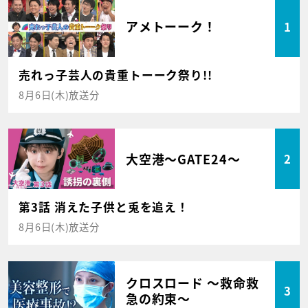
アメトーーク！
1
売れっ子芸人の貴重トーーク祭り!!
8月6日(木)放送分
大空港～GATE24～
2
第3話 消えた子供と兎を追え！
8月6日(木)放送分
クロスロード ～救命救
3
急の約束～