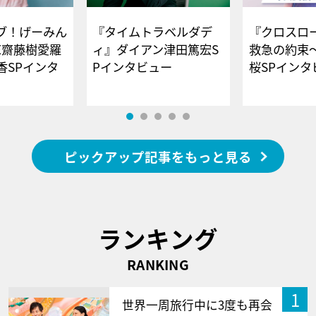
ブ！げーみん
『タイムトラベルダデ
『クロスロー
E齋藤樹愛羅
ィ』ダイアン津田篤宏S
救急の約束
香SPインタ
Pインタビュー
桜SPイ
ピックアップ記事をもっと見る
ランキング
RANKING
1
世界一周旅行中に3度も再会