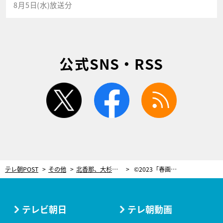
8月5日(水)放送分
公式SNS・RSS
twitter
facebook
rss
テレ朝POST
その他
北香那、大杉漣さんとの共演は“宝物のような時間”「みんな大好きでした」
©2023「春画先生」製作委員会
テレビ朝日
テレ朝動画