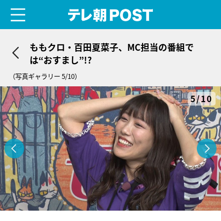
menu
テレ朝POST
ももクロ・百田夏菜子、MC担当の番組で
は“おすまし”!?
（写真ギャラリー 5/10）
5/10