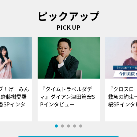
ピックアップ
PICK UP
ブ！げーみん
『タイムトラベルダデ
『クロスロー
E齋藤樹愛羅
ィ』ダイアン津田篤宏S
救急の約束
香SPインタ
Pインタビュー
桜SPイ