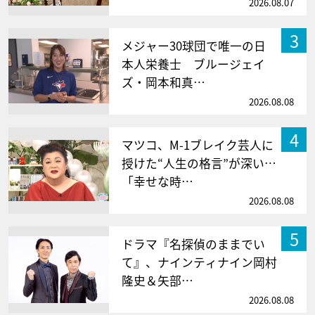
2026.08.07
3
メジャー30球団で唯一の日
本人栄養士 ブルージェイ
ズ・岡本和真…
2026.08.08
4
マツコ、M-1ブレイク芸人に
授けた“人生の格言”が深い…
「幸せな時…
2026.08.08
5
ドラマ『名探偵のままでい
て』、ナインティナイン岡村
隆史＆矢部…
2026.08.08