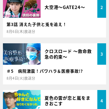
大空港～GATE24～
2
第3話 消えた子供と兎を追え！
8月6日(木)放送分
クロスロード ～救命救
3
急の約束～
＃5 病院激震！パワハラ＆医療事故!?
8月4日(火)放送分
夏色の雲が恋と嵐をま
4
きおこす