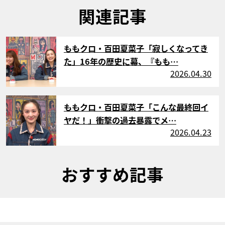
関連記事
サムネイル
ももクロ・百田夏菜子「寂しくなってき
た」16年の歴史に幕、『もも…
2026.04.30
サムネイル
ももクロ・百田夏菜子「こんな最終回イ
ヤだ！」衝撃の過去暴露でメ…
2026.04.23
おすすめ記事