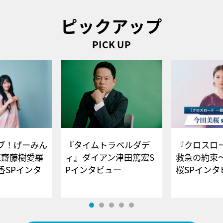
ピックアップ
PICK UP
ブ！げーみん
『タイムトラベルダデ
『クロスロー
E齋藤樹愛羅
ィ』ダイアン津田篤宏S
救急の約束
香SPインタ
Pインタビュー
桜SPイ