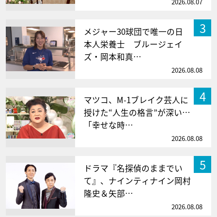
2026.08.07
3
メジャー30球団で唯一の日
本人栄養士 ブルージェイ
ズ・岡本和真…
2026.08.08
4
マツコ、M-1ブレイク芸人に
授けた“人生の格言”が深い…
「幸せな時…
2026.08.08
5
ドラマ『名探偵のままでい
て』、ナインティナイン岡村
隆史＆矢部…
2026.08.08