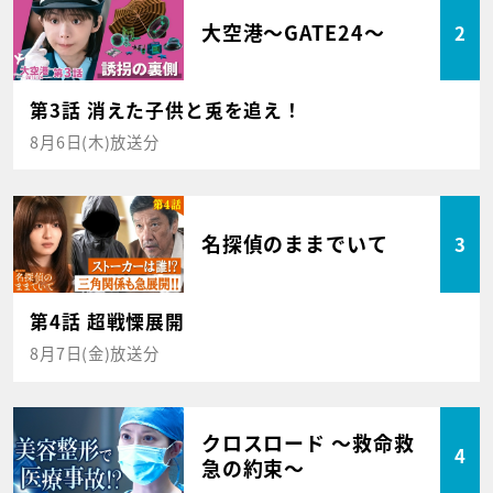
大空港～GATE24～
2
第3話 消えた子供と兎を追え！
8月6日(木)放送分
名探偵のままでいて
3
第4話 超戦慄展開
8月7日(金)放送分
クロスロード ～救命救
4
急の約束～