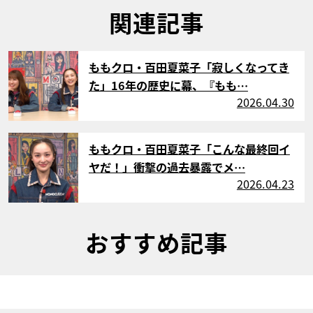
関連記事
サムネイル
ももクロ・百田夏菜子「寂しくなってき
た」16年の歴史に幕、『もも…
2026.04.30
サムネイル
ももクロ・百田夏菜子「こんな最終回イ
ヤだ！」衝撃の過去暴露でメ…
2026.04.23
おすすめ記事