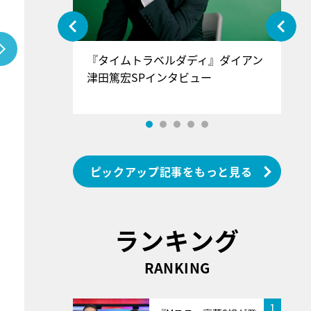
ぐ』＝LOV
『タイムトラベルダディ』ダイアン
『
香SPインタ
津田篤宏SPインタビュー
～
ピックアップ記事をもっと見る
ランキング
RANKING
1