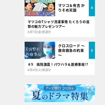
マツコ＆有吉 か
4
りそめ天国
マツコのTシャツ洗濯事情 たくろうの滋
賀の魅力プレゼンツアー
8月7日(金)放送分
クロスロード ～
救命救急の約束
5
～
＃5 病院激震！パワハラ＆医療事故!?
8月4日(火)放送分