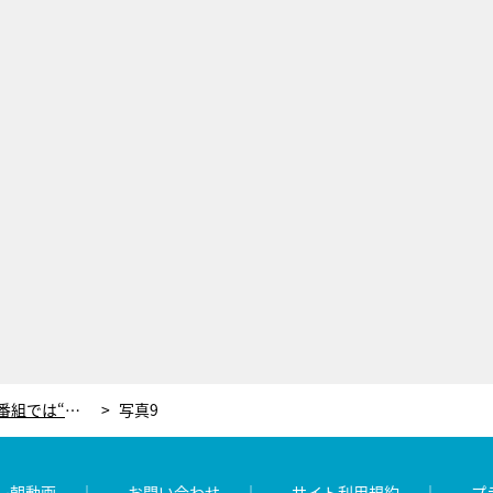
ももクロ・百田夏菜子、MC担当の番組では“おすまし”!?
写真9
レ朝動画
お問い合わせ
サイト利用規約
プ