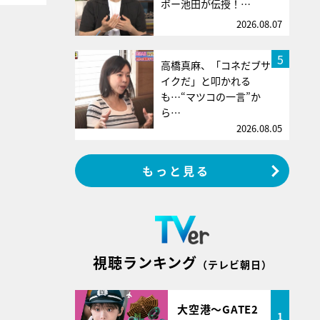
ボー池田が伝授！…
2026.08.07
5
高橋真麻、「コネだブサ
イクだ」と叩かれる
も…“マツコの一言”か
ら…
2026.08.05
もっと見る
視聴ランキング
（テレビ朝日）
大空港～GATE2
1