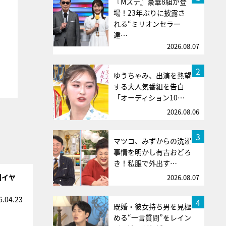
『Mステ』豪華8組が登
場！23年ぶりに披露さ
れる“ミリオンセラー
達…
2026.08.07
2
ゆうちゃみ、出演を熱望
する大人気番組を告白
「オーディション10…
2026.08.06
3
マツコ、みずからの洗濯
事情を明かし有吉おどろ
き！私服で外出す…
回イヤ
2026.08.07
6.04.23
4
既婚・彼女持ち男を見極
める“一言質問”をレイン