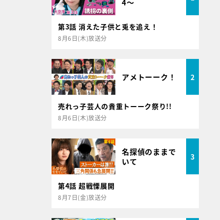
4～
第3話 消えた子供と兎を追え！
8月6日(木)放送分
アメトーーク！
2
売れっ子芸人の貴重トーーク祭り!!
8月6日(木)放送分
名探偵のままで
3
いて
第4話 超戦慄展開
8月7日(金)放送分