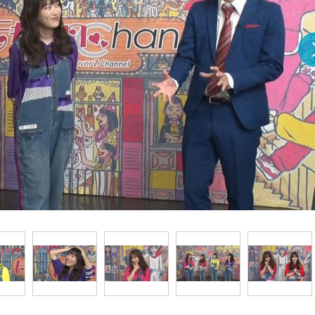
『アイ＝ラブ！げーみん
E齋藤樹愛羅＆佐々木舞
ビュー