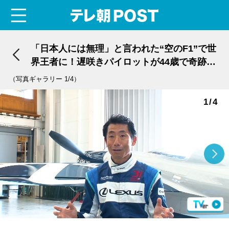
menu
テレ朝POST
「日本人には無理」と言われた“空のF1”で世
界王者に！遅咲きパイロットが44歳で奇跡の
栄冠
（写真ギャラリー 1/4）
1/4