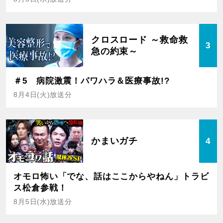
クロスロード ～救命救
3
急の約束～
＃5 病院激震！パワハラ＆医療事故!?
8月4日(火)放送分
かまいガチ
4
オモロ怖い「でな、話はここからやねん」トラビ
ス松倉参戦！
8月5日(水)放送分