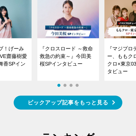
ブ！げーみ
『クロスロード ～救命
『マジプロ
VE齋藤樹愛
救急の約束～』今田美
ー、ももク
舞香SPイン
桜SPインタビュー
クロ×東京0
タビュー
ピックアップ記事をもっと見る