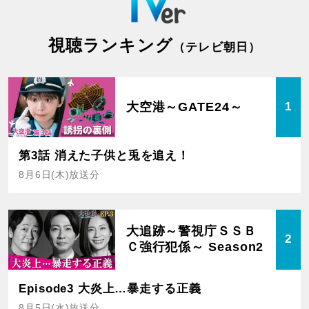
視聴ランキング
（テレビ朝日）
大空港～GATE24～
1
第3話 消えた子供と兎を追え！
8月6日(木)放送分
大追跡～警視庁ＳＳＢ
2
Ｃ強行犯係～ Season2
Episode3 大炎上…暴走する正義
8月5日(水)放送分