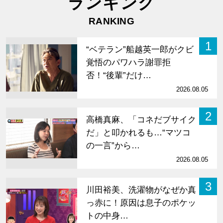
ランキング
RANKING
1
“ベテラン”船越英一郎がクビ
覚悟のパワハラ謝罪拒
否！“後輩”だけ…
2026.08.05
2
高橋真麻、「コネだブサイク
だ」と叩かれるも…“マツコ
の一言”から…
2026.08.05
3
川田裕美、洗濯物がなぜか真
っ赤に！原因は息子のポケッ
トの中身…