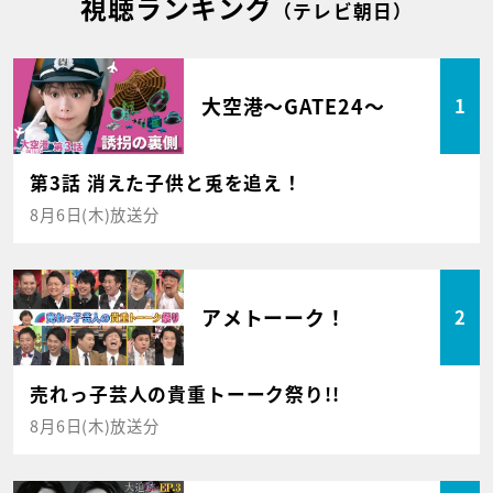
視聴ランキング
（テレビ朝日）
大空港～GATE24～
1
第3話 消えた子供と兎を追え！
8月6日(木)放送分
アメトーーク！
2
売れっ子芸人の貴重トーーク祭り!!
8月6日(木)放送分