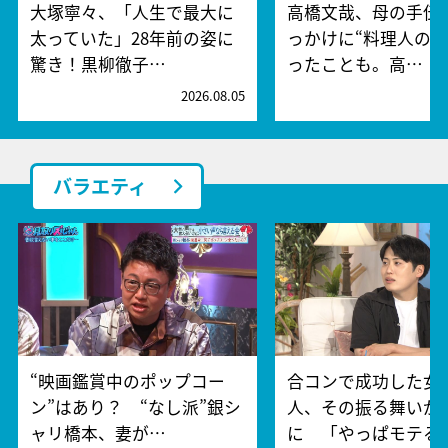
大塚寧々、「人生で最大に
高橋文哉、母の手伝
太っていた」28年前の姿に
っかけに“料理人の夢
驚き！黒柳徹子…
ったことも。高…
2026.08.05
2
バラエティ
“映画鑑賞中のポップコー
合コンで成功した女
ン”はあり？ “なし派”銀シ
人、その振る舞いが
ャリ橋本、妻が…
に 「やっぱモテる