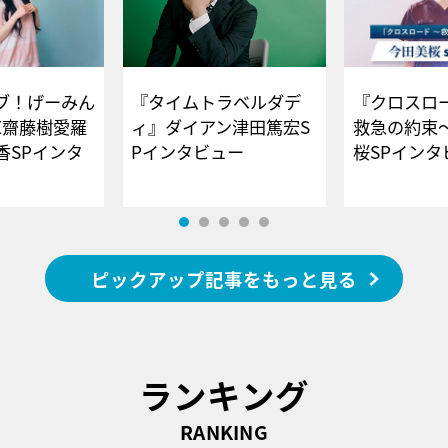
ブ！げーみん
『タイムトラベルダデ
『クロスロー
E齋藤樹愛羅
ィ』ダイアン津田篤宏S
救急の約束
香SPインタ
Pインタビュー
桜SPイ
ピックアップ記事をもっと見る
ランキング
RANKING