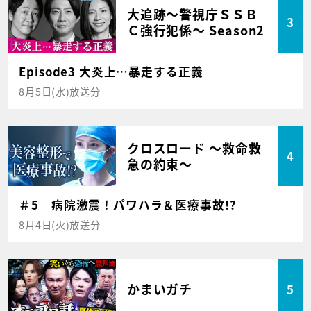
大追跡～警視庁ＳＳＢ
3
Ｃ強行犯係～ Season2
Episode3 大炎上…暴走する正義
8月5日(水)放送分
クロスロード ～救命救
4
急の約束～
＃5 病院激震！パワハラ＆医療事故!?
8月4日(火)放送分
かまいガチ
5