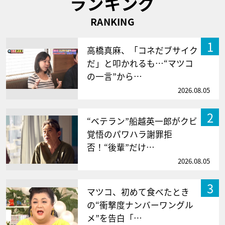
ランキング
RANKING
1
高橋真麻、「コネだブサイク
だ」と叩かれるも…“マツコ
の一言”から…
2026.08.05
2
“ベテラン”船越英一郎がクビ
覚悟のパワハラ謝罪拒
否！“後輩”だけ…
2026.08.05
3
マツコ、初めて食べたとき
の“衝撃度ナンバーワングル
メ”を告白「…