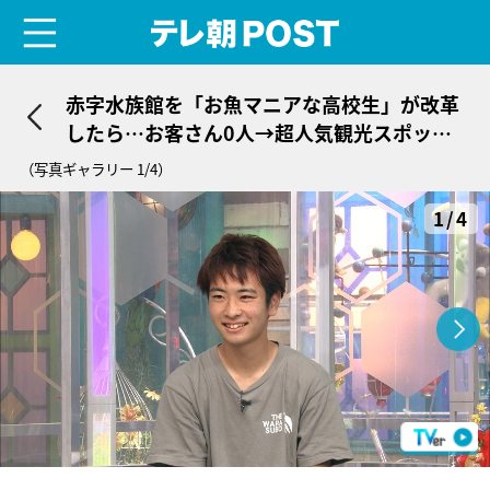
menu
テレ朝POST
赤字水族館を「お魚マニアな高校生」が改革
したら…お客さん0人→超人気観光スポット
に奇跡の再建
（写真ギャラリー 1/4）
1/4