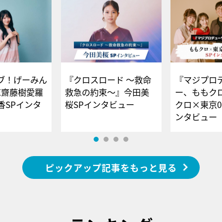
ブ！げーみん
『クロスロード ～救命
『マジプロ
E齋藤樹愛羅
救急の約束～』今田美
ー、ももク
香SPインタ
桜SPインタビュー
クロ×東京0
ンタビュー
ピックアップ記事をもっと見る