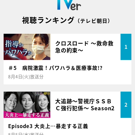
視聴ランキング
（テレビ朝日）
クロスロード ～救命救
1
急の約束～
＃5 病院激震！パワハラ＆医療事故!?
8月4日(火)放送分
大追跡～警視庁ＳＳＢ
2
Ｃ強行犯係～ Season2
Episode3 大炎上…暴走する正義
8月5日(水)放送分