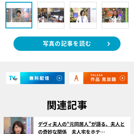
写真の記事を読む
関連記事
サムネイル
デヴィ夫人の“元同居人”が語る、夫人と
の奇妙な関係 夫人宅をホテ…