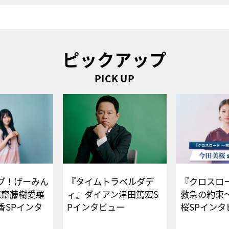
ピックアップ
PICK UP
ブ！げーみん
『タイムトラベルダデ
『クロスロー
E齋藤樹愛羅
ィ』ダイアン津田篤宏S
救急の約束
香SPインタ
Pインタビュー
桜SPイ