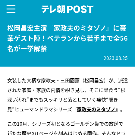
menu
テレ朝POST
松岡昌宏主演『家政夫のミタゾノ』に豪
華ゲスト陣！ベテランから若手まで全56
名が一挙解禁
2023.08.25
女装した大柄な家政夫・三田園薫（松岡昌宏）が、派遣
された家庭・家族の内情を覗き見し、そこに巣食う“根
深い汚れ”までもスッキリと落としていく痛快“覗き
見”ヒューマンドラマシリーズ
『
家政夫のミタゾノ
』
。
この10月、シリーズ初となるゴールデン帯での放送で
新たな歴史の1ページを刻みはじめる同作。そんなドラ