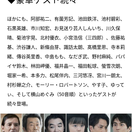
ほかにも、阿部祐二、有薗芳記、池田鉄洋、池村碧彩、
石黒英雄、市川知宏、お見送り芸人しんいち、川久保
晴、菊池宇晃、北村優衣、小宮浩信（三四郎）、佐藤祐
基、渋谷謙人、新條由芽、諏訪太朗、髙橋里恩、寺本莉
緒、傳谷英里香、中島もも、なだぎ武、野村麻純、パパ
イヤ鈴木、林田岬優、福井晶一、福田転球、螢雪次朗、
堀家一希、本多力、松尾伴内、三河悠冴、宮川一朗太、
村杉蝉之介、モーリー・ロバートソン、やす子、ゆって
ぃ、そして横山めぐみ（50音順）といったゲストが
続々登場。