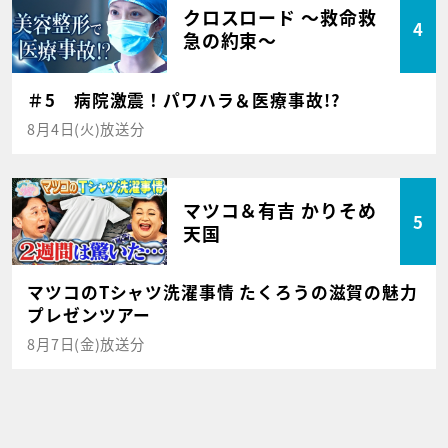
クロスロード ～救命救
4
急の約束～
＃5 病院激震！パワハラ＆医療事故!?
8月4日(火)放送分
マツコ＆有吉 かりそめ
5
天国
マツコのTシャツ洗濯事情 たくろうの滋賀の魅力
プレゼンツアー
8月7日(金)放送分