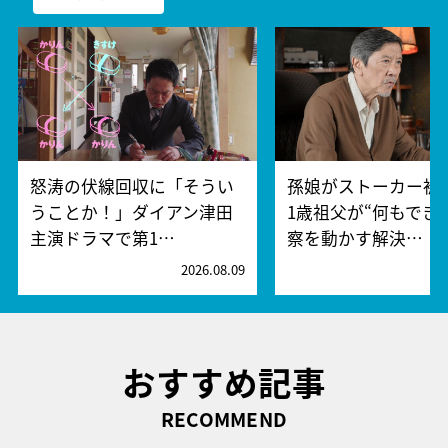
怒涛の伏線回収に「そうい
孫娘がストーカー被
うことか！」ダイアン津田
1歳祖父が“何もでき
主演ドラマで第1…
察を動かす解決…
2026.08.09
2
おすすめ記事
RECOMMEND