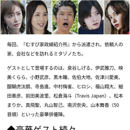
毎回、『むすび家政婦紹介所』から派遣され、依頼人の
家、会社などを訪れるミタゾノたち。
ゲストとして登場するのは、泉谷しげる、伊武雅刀、映
美くらら、小野武彦、黒木瞳、佐伯大地、佐津川愛美、
醍醐虎汰朗、寺島進、中村梅雀、ヒロシ、福山翔大、細
田善彦、前田美波里、松倉海斗（Travis Japan）、松本
まりか、真飛聖、丸山智己、南沢奈央、山本舞香（50
音順）といった豪華俳優陣。
◆豪華ゲスト続々