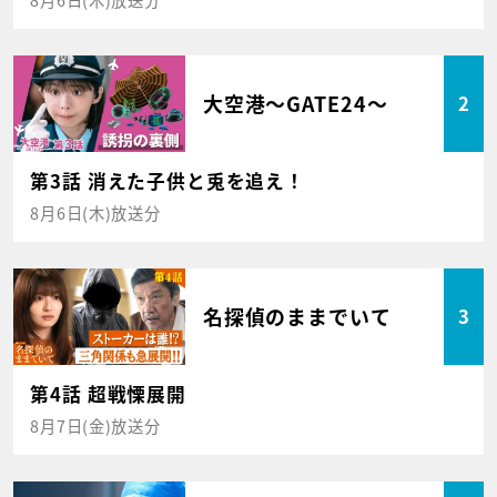
大空港～GATE24～
2
第3話 消えた子供と兎を追え！
8月6日(木)放送分
名探偵のままでいて
3
第4話 超戦慄展開
8月7日(金)放送分