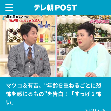
menu
テレ朝POST
マツコ＆有吉、“年齢を重ねるごとに恐
怖を感じるもの”を告白！「すっげぇ怖
い」
2023.07.26