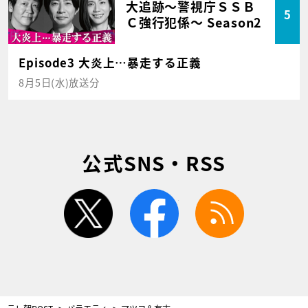
大追跡～警視庁ＳＳＢ
5
Ｃ強行犯係～ Season2
Episode3 大炎上…暴走する正義
8月5日(水)放送分
公式SNS・RSS
twitter
facebook
rss