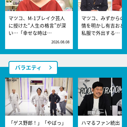
マツコ、M-1ブレイク芸人
マツコ、みずからの
に授けた“人生の格言”が深
情を明かし有吉おど
い…「幸せな時は…
私服で外出する…
2026.08.08
2
バラエティ
「ゲス野郎！」「やばっ」
ハマるファン続出！