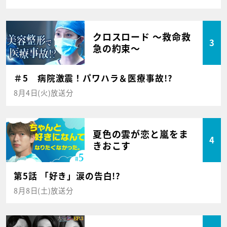
クロスロード ～救命救
3
急の約束～
＃5 病院激震！パワハラ＆医療事故!?
8月4日(火)放送分
夏色の雲が恋と嵐をま
4
きおこす
第5話 「好き」涙の告白!?
8月8日(土)放送分