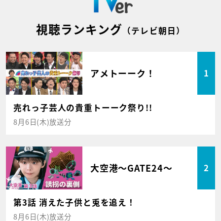
視聴ランキング
（テレビ朝日）
アメトーーク！
1
売れっ子芸人の貴重トーーク祭り!!
8月6日(木)放送分
大空港～GATE24～
2
第3話 消えた子供と兎を追え！
8月6日(木)放送分