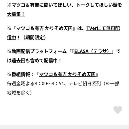
※マツコ＆有吉に聞いてほしい、トークしてほしい話を
大募集！
※『マツコ＆有吉 かりそめ天国』は、
TVerにて無料配
信中
！（期間限定）
※動画配信プラットフォーム「T
ELASA（テラサ）
」で
は過去回も含めて配信中！
※番組情報：『
マツコ＆有吉 かりそめ天国
』
毎週金曜よる8：00～8：54、テレビ朝日系列（※一部
地域を除く）
ス