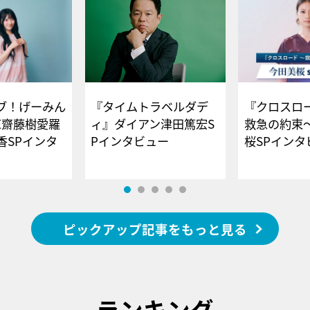
ブ！げーみん
『タイムトラベルダデ
『クロスロー
E齋藤樹愛羅
ィ』ダイアン津田篤宏S
救急の約束
香SPインタ
Pインタビュー
桜SPイ
ピックアップ記事をもっと見る
ランキング