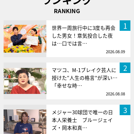
RANKING
1
世界一周旅行中に3度も再会
した男女！意気投合した夜
は…口では言…
2026.08.09
2
マツコ、M-1ブレイク芸人に
授けた“人生の格言”が深い…
「幸せな時…
2026.08.08
3
メジャー30球団で唯一の日
本人栄養士 ブルージェイ
ズ・岡本和真…