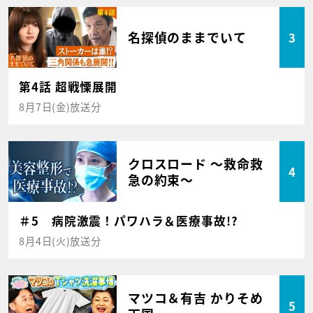
名探偵のままでいて
3
第4話 超戦慄展開
8月7日(金)放送分
クロスロード ～救命救
4
急の約束～
＃5 病院激震！パワハラ＆医療事故!?
8月4日(火)放送分
マツコ＆有吉 かりそめ
5