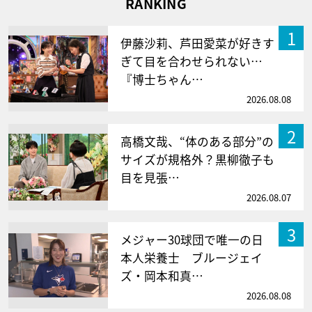
RANKING
1
伊藤沙莉、芦田愛菜が好きす
ぎて目を合わせられない…
『博士ちゃん…
2026.08.08
2
高橋文哉、“体のある部分”の
サイズが規格外？黒柳徹子も
目を見張…
2026.08.07
3
メジャー30球団で唯一の日
本人栄養士 ブルージェイ
ズ・岡本和真…
2026.08.08