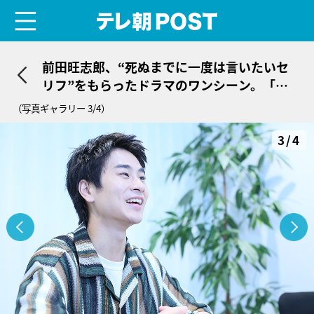
menu
テレ朝POST
前田旺志郎、“死ぬまでに一度は言いたいセ
リフ”をもらったドラマのワンシーン。「本
当にうれしくて」
（写真ギャラリー 3/4）
3/4