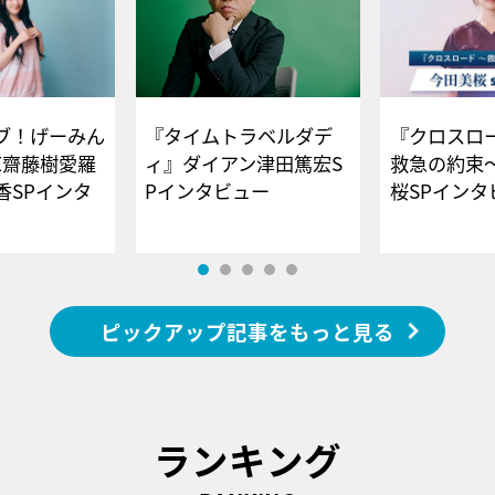
ブ！げーみん
『タイムトラベルダデ
『クロスロー
E齋藤樹愛羅
ィ』ダイアン津田篤宏S
救急の約束
香SPインタ
Pインタビュー
桜SPイ
ピックアップ記事をもっと見る
ランキング