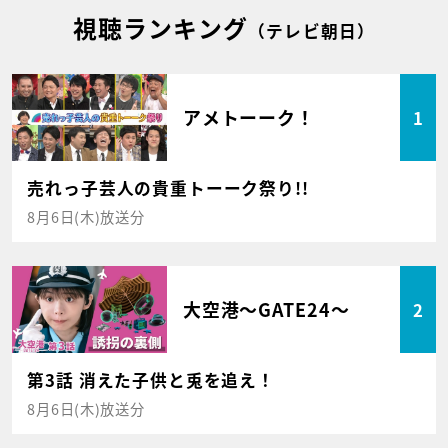
視聴ランキング
（テレビ朝日）
アメトーーク！
1
売れっ子芸人の貴重トーーク祭り!!
8月6日(木)放送分
大空港～GATE24～
2
第3話 消えた子供と兎を追え！
8月6日(木)放送分