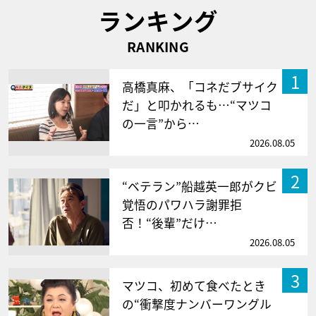
ランキング
RANKING
1
高橋真麻、「コネだブサイク
だ」と叩かれるも…“マツコ
の一言”から…
2026.08.05
2
“ベテラン”船越英一郎がクビ
覚悟のパワハラ謝罪拒
否！“後輩”だけ…
2026.08.05
3
マツコ、初めて食べたとき
の“衝撃度ナンバーワングル