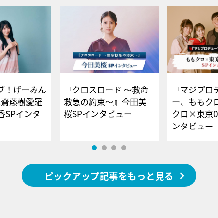
ブ！げーみん
『クロスロード ～救命
『マジプロ
E齋藤樹愛羅
救急の約束～』今田美
ー、ももク
香SPインタ
桜SPインタビュー
クロ×東京0
ンタビュー
ピックアップ記事をもっと見る