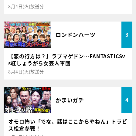
8月4日(火)放送分
ロンドンハーツ
3
【恋の行方は？】ラブマゲドン…FANTASTICSv
s紅しょうがら女芸人軍団
8月4日(火)放送分
かまいガチ
4
オモロ怖い「でな、話はここからやねん」トラビ
ス松倉参戦！