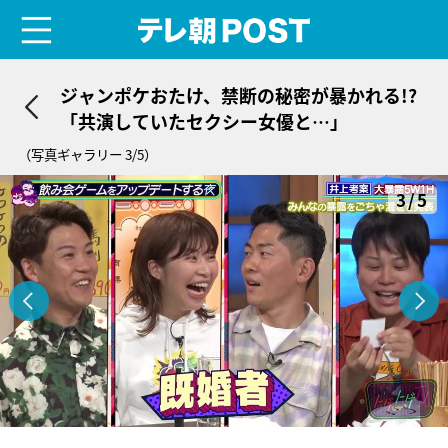
menu
テレ朝POST
ジャンポケおたけ、禁断の秘密が暴かれる!?
「共演していたセクシー女優と…」
（写真ギャラリー 3/5）
3/5