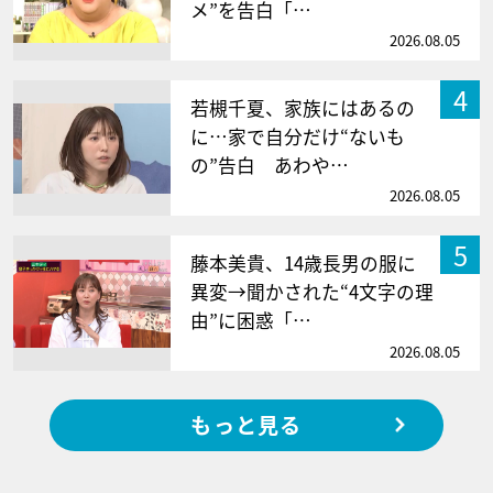
メ”を告白「…
2026.08.05
4
若槻千夏、家族にはあるの
に…家で自分だけ“ないも
の”告白 あわや…
2026.08.05
5
藤本美貴、14歳長男の服に
異変→聞かされた“4文字の理
由”に困惑「…
2026.08.05
もっと見る