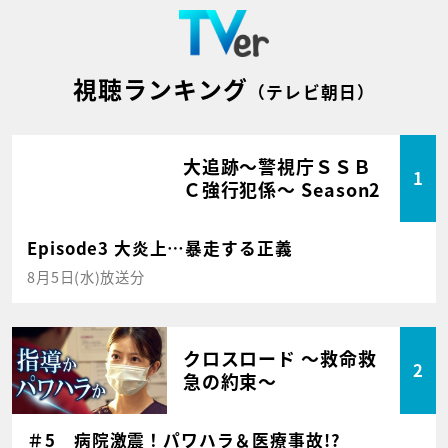
視聴ランキング
（テレビ朝日）
大追跡～警視庁ＳＳＢ
1
Ｃ強行犯係～ Season2
Episode3 大炎上…暴走する正義
8月5日(水)放送分
クロスロード ～救命救
2
急の約束～
＃5 病院激震！パワハラ＆医療事故!?