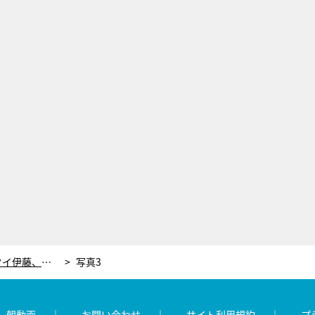
トム・ブラウンみちお＆ランジャタイ伊藤、ロケ中に衝撃の“事件”！ウザ絡みする一般人に思わず…
写真3
レ朝動画
お問い合わせ
サイト利用規約
プ