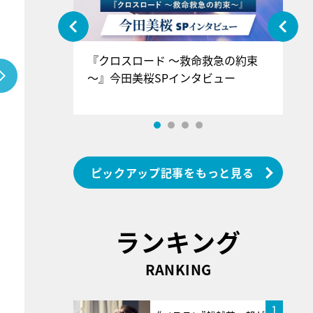
ぐ』＝LOV
『クロスロード ～救命救急の約束
『
香SPインタ
～』今田美桜SPインタビュー
ロ
ン
ピックアップ記事をもっと見る
ランキング
RANKING
1