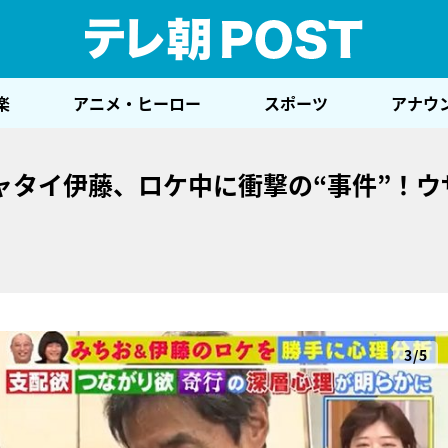
テレ
楽
アニメ・ヒーロー
スポーツ
アナウ
ャタイ伊藤、ロケ中に衝撃の“事件”！ウ
3/5