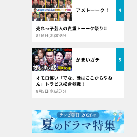
アメトーーク！
4
売れっ子芸人の貴重トーーク祭り!!
8月6日(木)放送分
かまいガチ
5
オモロ怖い「でな、話はここからやね
ん」トラビス松倉参戦！
8月5日(水)放送分