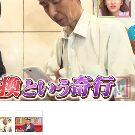
『アイ＝ラブ！げーみん
E齋藤樹愛羅＆佐々木舞
ビュー