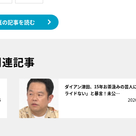
真の記事を読む
関連記事
サムネイル
ダイアン津田、15年お茶汲みの芸人
ライドない」と暴言！未公…
6
202