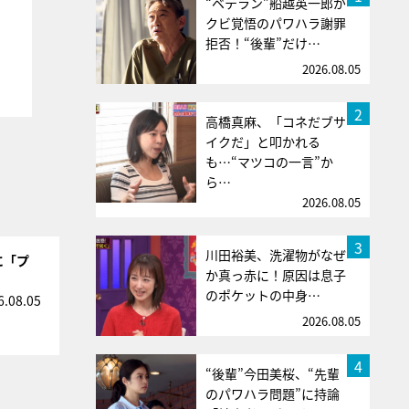
“ベテラン”船越英一郎が
クビ覚悟のパワハラ謝罪
拒否！“後輩”だけ…
2026.08.05
2
高橋真麻、「コネだブサ
イクだ」と叩かれる
も…“マツコの一言”か
ら…
2026.08.05
3
川田裕美、洗濯物がなぜ
に「プ
か真っ赤に！原因は息子
のポケットの中身…
6.08.05
2026.08.05
4
“後輩”今田美桜、“先輩
のパワハラ問題”に持論