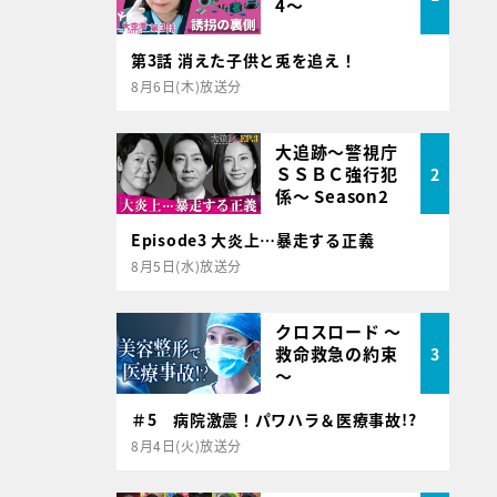
4～
第3話 消えた子供と兎を追え！
8月6日(木)放送分
大追跡～警視庁
ＳＳＢＣ強行犯
2
係～ Season2
Episode3 大炎上…暴走する正義
8月5日(水)放送分
クロスロード ～
救命救急の約束
3
～
＃5 病院激震！パワハラ＆医療事故!?
8月4日(火)放送分