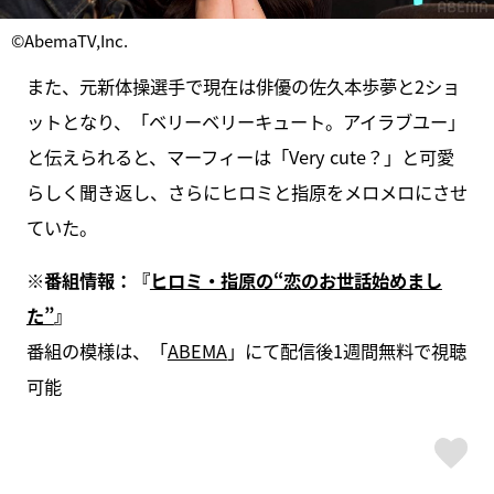
©AbemaTV,Inc.
また、元新体操選手で現在は俳優の佐久本歩夢と2ショ
ットとなり、「ベリーベリーキュート。アイラブユー」
と伝えられると、マーフィーは「Very cute？」と可愛
らしく聞き返し、さらにヒロミと指原をメロメロにさせ
ていた。
※番組情報：『
ヒロミ・指原の“恋のお世話始めまし
た”
』
番組の模様は、「
ABEMA
」にて配信後1週間無料で視聴
可能
ス