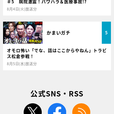
＃5 病院激震！パワハラ＆医療事故!?
8月4日(火)放送分
かまいガチ
5
オモロ怖い「でな、話はここからやねん」トラビ
ス松倉参戦！
8月5日(水)放送分
公式SNS・RSS
twitter
facebook
rss