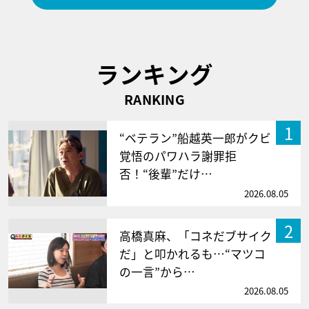
ランキング
RANKING
1
“ベテラン”船越英一郎がクビ
覚悟のパワハラ謝罪拒
否！“後輩”だけ…
2026.08.05
2
高橋真麻、「コネだブサイク
だ」と叩かれるも…“マツコ
の一言”から…
2026.08.05