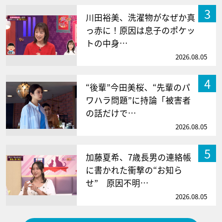
3
川田裕美、洗濯物がなぜか真
っ赤に！原因は息子のポケッ
トの中身…
2026.08.05
4
“後輩”今田美桜、“先輩のパ
ワハラ問題”に持論「被害者
の話だけで…
2026.08.05
5
加藤夏希、7歳長男の連絡帳
に書かれた衝撃の“お知ら
せ” 原因不明…
2026.08.05