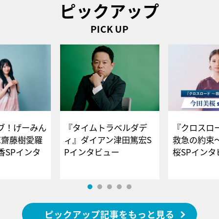
ピックアップ
PICK UP
ブ！げーみん
『タイムトラベルダデ
『クロスロー
E齋藤樹愛羅
ィ』ダイアン津田篤宏S
救急の約束
香SPインタ
Pインタビュー
桜SPイ
ピックアップ記事をもっと見る