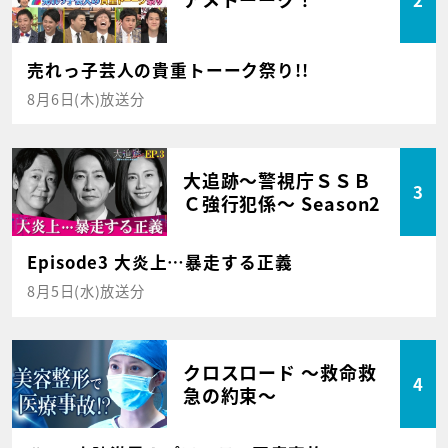
売れっ子芸人の貴重トーーク祭り!!
8月6日(木)放送分
大追跡～警視庁ＳＳＢ
3
Ｃ強行犯係～ Season2
Episode3 大炎上…暴走する正義
8月5日(水)放送分
クロスロード ～救命救
4
急の約束～