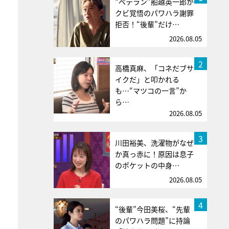
“ベテラン”船越英一郎が
クビ覚悟のパワハラ謝罪
拒否！“後輩”だけ…
2026.08.05
2
高橋真麻、「コネだブサ
イクだ」と叩かれる
も…“マツコの一言”か
ら…
2026.08.05
3
川田裕美、洗濯物がなぜ
か真っ赤に！原因は息子
のポケットの中身…
2026.08.05
4
“後輩”今田美桜、“先輩
のパワハラ問題”に持論