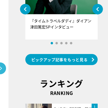
ぐ』＝LOV
『タイムトラベルダディ』ダイアン
『
香SPインタ
津田篤宏SPインタビュー
～
ピックアップ記事をもっと見る
ランキング
RANKING
1