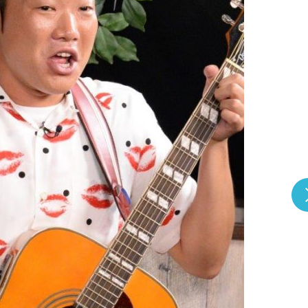
『アイ＝ラブ！げーみん
E齋藤樹愛羅＆佐々木舞
ビュー