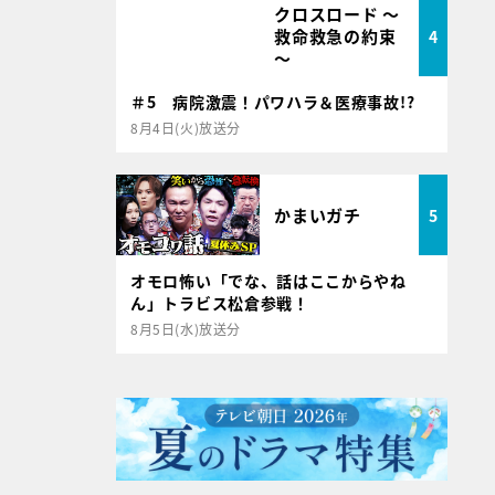
クロスロード ～
救命救急の約束
4
～
＃5 病院激震！パワハラ＆医療事故!?
8月4日(火)放送分
かまいガチ
5
オモロ怖い「でな、話はここからやね
ん」トラビス松倉参戦！
8月5日(水)放送分