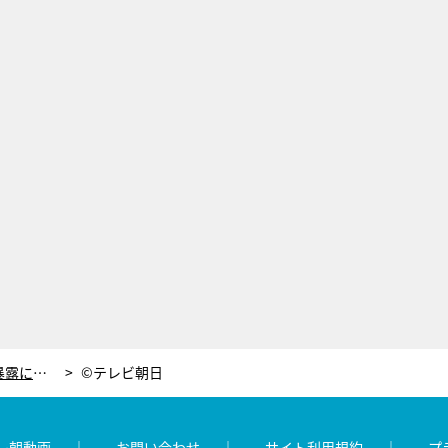
「ブレイク後の月収は…」みやぞんの暴露にタカトシも思わず鋭いツッコミ！
©テレビ朝日
レ朝動画
お問い合わせ
サイト利用規約
プ