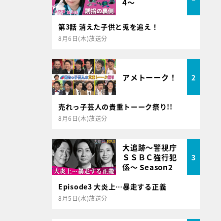
4～
第3話 消えた子供と兎を追え！
8月6日(木)放送分
アメトーーク！
2
売れっ子芸人の貴重トーーク祭り!!
8月6日(木)放送分
大追跡～警視庁
ＳＳＢＣ強行犯
3
係～ Season2
Episode3 大炎上…暴走する正義
8月5日(水)放送分