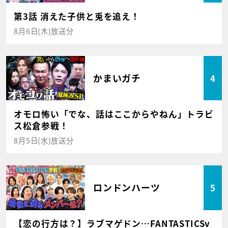
第3話 消えた子供と兎を追え！
8月6日(木)放送分
かまいガチ
4
オモロ怖い「でな、話はここからやねん」トラビ
ス松倉参戦！
8月5日(水)放送分
ロンドンハーツ
5
【恋の行方は？】ラブマゲドン…FANTASTICSv