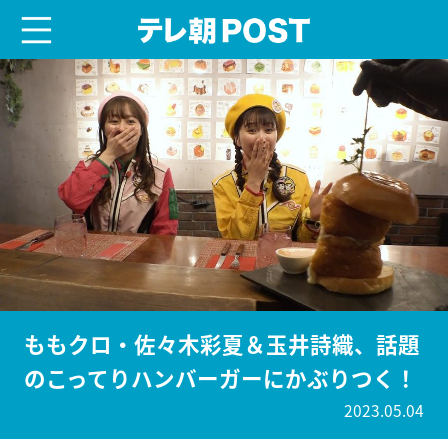
menu
テレ朝POST
ももクロ・佐々木彩夏＆玉井詩織、話題
のこってりハンバーガーにかぶりつく！
2023.05.04