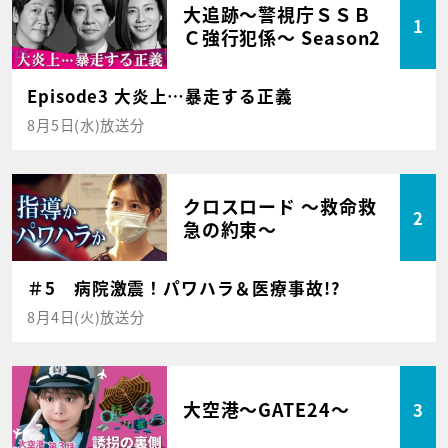
大追跡～警視庁ＳＳＢ
1
Ｃ強行犯係～ Season2
Episode3 大炎上…暴走する正義
8月5日(水)放送分
クロスロード ～救命救
2
急の約束～
＃5 病院激震！パワハラ＆医療事故!?
8月4日(火)放送分
大空港～GATE24～
3