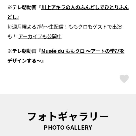
※テレ朝動画『
川上アキラの人のふんどしでひとりふん
どし
』
毎週月曜よる7時〜生配信！ももクロもゲストで出演
も！
アーカイブも公開中
※テレ朝動画『
Musée du ももクロ ～アートの学びを
デザインする～
』
ス
フォトギャラリー
PHOTO GALLERY