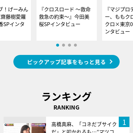
ブ！げーみん
『クロスロード ～救命
『マジプロ
E齋藤樹愛羅
救急の約束～』今田美
ー、ももク
香SPインタ
桜SPインタビュー
クロ×東京0
ンタビュー
ピックアップ記事をもっと見る
ランキング
RANKING
1
高橋真麻、「コネだブサイク
だ」と叩かれるも…“マツコ