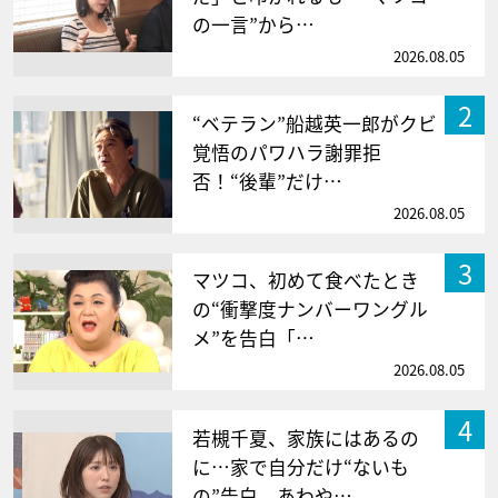
の一言”から…
2026.08.05
2
“ベテラン”船越英一郎がクビ
覚悟のパワハラ謝罪拒
否！“後輩”だけ…
2026.08.05
3
マツコ、初めて食べたとき
の“衝撃度ナンバーワングル
メ”を告白「…
2026.08.05
4
若槻千夏、家族にはあるの
に…家で自分だけ“ないも
の”告白 あわや…