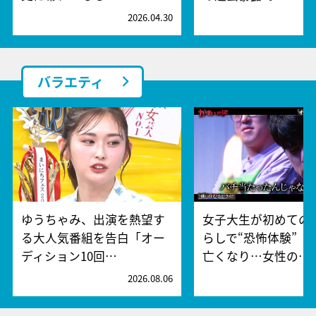
2026.04.30
2
バラエティ
ゆうちゃみ、出演を熱望す
女子大生が初めての
る大人気番組を告白「オー
らしで“恐怖体験” 
ディション10回…
亡くなり…女性の…
2026.08.06
2