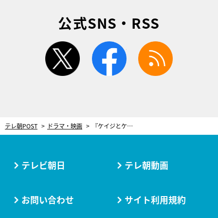
公式SNS・RSS
twitter
facebook
rss
テレ朝POST
ドラマ・映画
『ケイジとケンジ、時々ハンジ。』吉瀬美智子が襲われる！事件をきっかけに磯村勇斗と“新展開”も
テレビ朝日
テレ朝動画
お問い合わせ
サイト利用規約