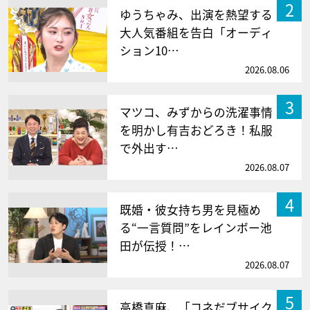
2
ゆうちゃみ、出演を熱望する
大人気番組を告白「オーディ
ション10…
2026.08.06
3
マツコ、みずからの洗濯事情
を明かし有吉おどろき！私服
で外出す…
2026.08.07
4
既婚・彼女持ち男を見極め
る“一言質問”をレインボー池
田が伝授！…
2026.08.07
5
高橋真麻、「コネだブサイク