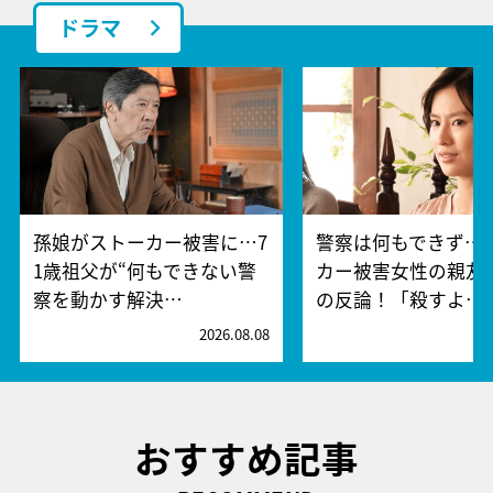
ドラマ
孫娘がストーカー被害に…7
警察は何もできず…
1歳祖父が“何もできない警
カー被害女性の親友
察を動かす解決…
の反論！「殺すよ…
2026.08.08
2
おすすめ記事