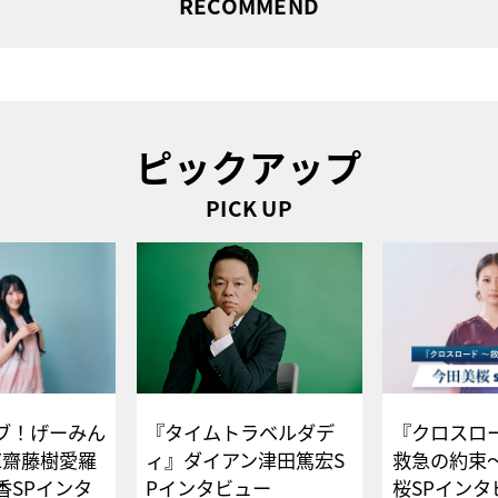
RECOMMEND
ピックアップ
PICK UP
ブ！げーみん
『タイムトラベルダデ
『クロスロー
E齋藤樹愛羅
ィ』ダイアン津田篤宏S
救急の約束
香SPインタ
Pインタビュー
桜SPイ