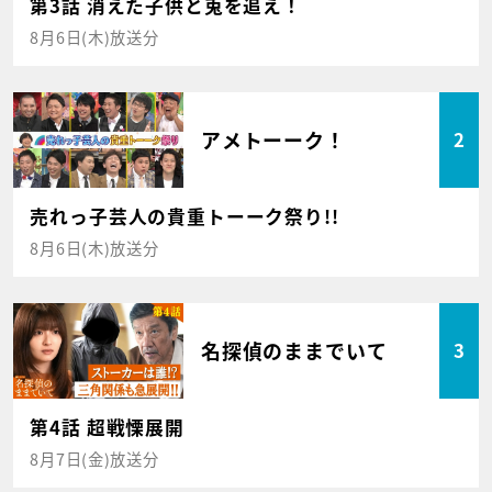
第3話 消えた子供と兎を追え！
8月6日(木)放送分
アメトーーク！
2
売れっ子芸人の貴重トーーク祭り!!
8月6日(木)放送分
名探偵のままでいて
3
第4話 超戦慄展開
8月7日(金)放送分