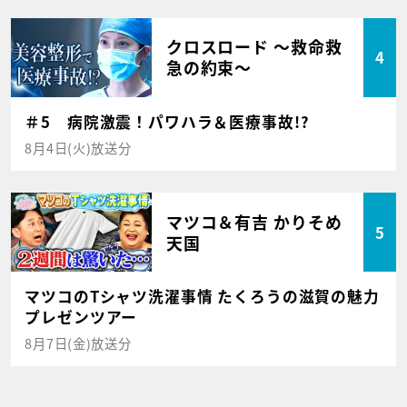
クロスロード ～救命救
4
急の約束～
＃5 病院激震！パワハラ＆医療事故!?
8月4日(火)放送分
マツコ＆有吉 かりそめ
5
天国
マツコのTシャツ洗濯事情 たくろうの滋賀の魅力
プレゼンツアー
8月7日(金)放送分