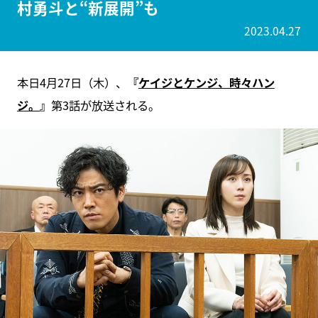
村勇斗と“新展開”も
2023.04.27
本日4月27日（木）、
『
ケイジとケンジ、時々ハン
ジ。
』
第3話が放送される。