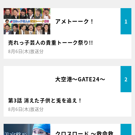
アメトーーク！
1
売れっ子芸人の貴重トーーク祭り!!
8月6日(木)放送分
大空港～GATE24～
2
第3話 消えた子供と兎を追え！
8月6日(木)放送分
クロスロード ～救命救