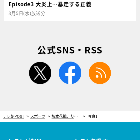
Episode3 大炎上…暴走する正義
8月5日(水)放送分
公式SNS・RSS
twitter
facebook
rss
テレ朝POST
スポーツ
坂本花織、りくりゅう、10年ぶり出場の髙橋大輔も…日本代表が3大会ぶりの世界一奪還へ＜国別対抗戦・見どころ＞
写真1