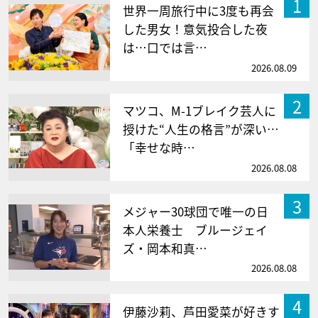
1
世界一周旅行中に3度も再会
した男女！意気投合した夜
は…口では言…
2026.08.09
2
マツコ、M-1ブレイク芸人に
授けた“人生の格言”が深い…
「幸せな時…
2026.08.08
3
メジャー30球団で唯一の日
本人栄養士 ブルージェイ
ズ・岡本和真…
2026.08.08
4
伊藤沙莉、芦田愛菜が好きす