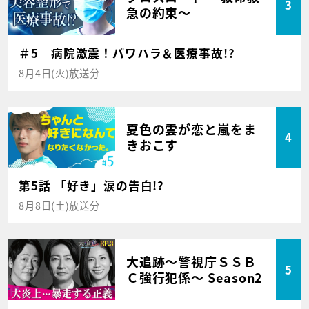
3
急の約束～
＃5 病院激震！パワハラ＆医療事故!?
8月4日(火)放送分
夏色の雲が恋と嵐をま
4
きおこす
第5話 「好き」涙の告白!?
8月8日(土)放送分
大追跡～警視庁ＳＳＢ
5
Ｃ強行犯係～ Season2