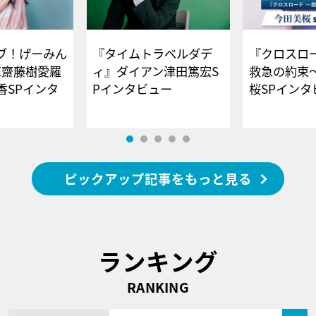
ブ！げーみん
『タイムトラベルダデ
『クロスロー
E齋藤樹愛羅
ィ』ダイアン津田篤宏S
救急の約束
香SPインタ
Pインタビュー
桜SPイ
ピックアップ記事をもっと見る
ランキング
RANKING