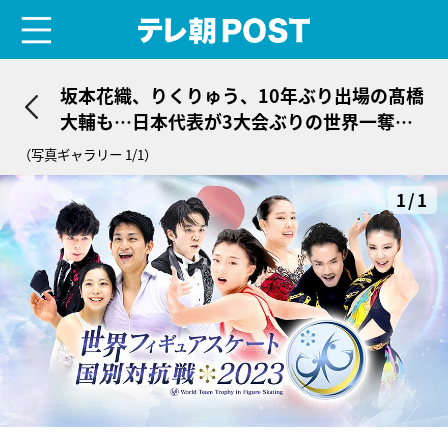
menu
テレ朝POST
坂本花織、りくりゅう、10年ぶり出場の髙橋
大輔も…日本代表が3大会ぶりの世界一奪還
へ＜国別対抗戦・見どころ＞
（写真ギャラリー 1/1）
1/1