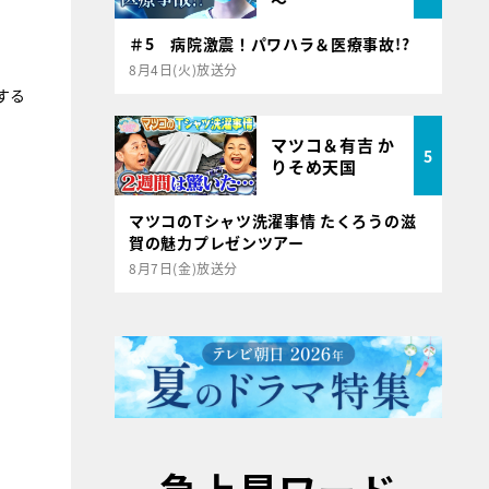
～
＃5 病院激震！パワハラ＆医療事故!?
8月4日(火)放送分
する
マツコ＆有吉 か
5
りそめ天国
マツコのTシャツ洗濯事情 たくろうの滋
賀の魅力プレゼンツアー
8月7日(金)放送分