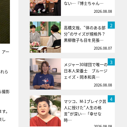
ない…『博士ちゃん…
2026.08.08
2
高橋文哉、“体のある部
分”のサイズが規格外？
黒柳徹子も目を見張…
2026.08.07
、アー
3
メジャー30球団で唯一の
日本人栄養士 ブルージ
入れら
ェイズ・岡本和真…
2026.08.08
ら撮影
4
マツコ、M-1ブレイク芸
人に授けた“人生の格
ます。
言”が深い…「幸せな
束し
時…
2026.08.08