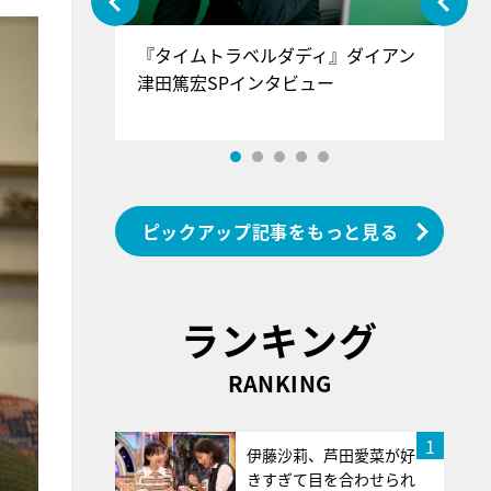
ぐ』＝LOV
『タイムトラベルダディ』ダイアン
『
香SPインタ
津田篤宏SPインタビュー
～
ピックアップ記事をもっと見る
ランキング
RANKING
1
伊藤沙莉、芦田愛菜が好
きすぎて目を合わせられ