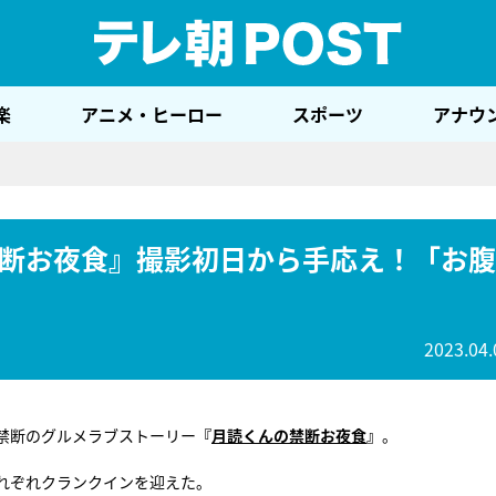
テレ
楽
アニメ・ヒーロー
スポーツ
アナウ
断お夜食』撮影初日から手応え！「お腹
2023.04.
禁断のグルメラブストーリー
『
月読くんの禁断お夜食
』
。
れぞれクランクインを迎えた。