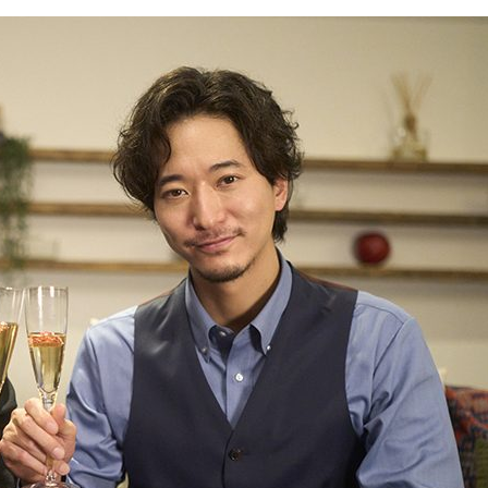
『アイ＝ラブ！げーみん
E齋藤樹愛羅＆佐々木舞
ビュー