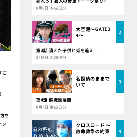
売れっ子芸人の貴重トーーク祭り!!
8月6日(木)放送分
大空港～GATE2
2
4～
第3話 消えた子供と兎を追え！
8月6日(木)放送分
すご
名探偵のままで
3
いて
す
第4話 超戦慄展開
8月7日(金)放送分
行方を
とメ
クロスロード ～
救命救急の約束
4