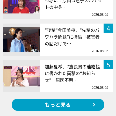
っ赤に！原因は息子のポケッ
トの中身…
2026.08.05
4
“後輩”今田美桜、“先輩のパ
ワハラ問題”に持論「被害者
の話だけで…
2026.08.05
5
加藤夏希、7歳長男の連絡帳
に書かれた衝撃の“お知ら
せ” 原因不明…
2026.08.05
もっと見る