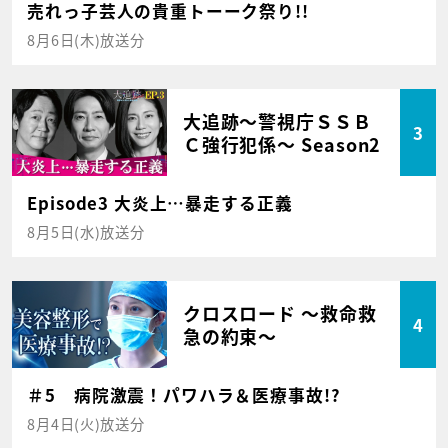
売れっ子芸人の貴重トーーク祭り!!
8月6日(木)放送分
大追跡～警視庁ＳＳＢ
3
Ｃ強行犯係～ Season2
Episode3 大炎上…暴走する正義
8月5日(水)放送分
クロスロード ～救命救
4
急の約束～
＃5 病院激震！パワハラ＆医療事故!?
8月4日(火)放送分