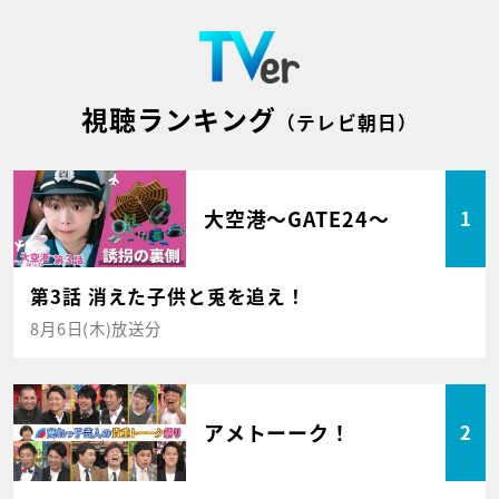
視聴ランキング
（テレビ朝日）
大空港～GATE24～
1
第3話 消えた子供と兎を追え！
8月6日(木)放送分
アメトーーク！
2