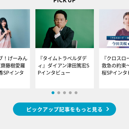
ブ！げーみん
『タイムトラベルダデ
『クロスロー
E齋藤樹愛羅
ィ』ダイアン津田篤宏S
救急の約束
香SPインタ
Pインタビュー
桜SPイ
ピックアップ記事をもっと見る