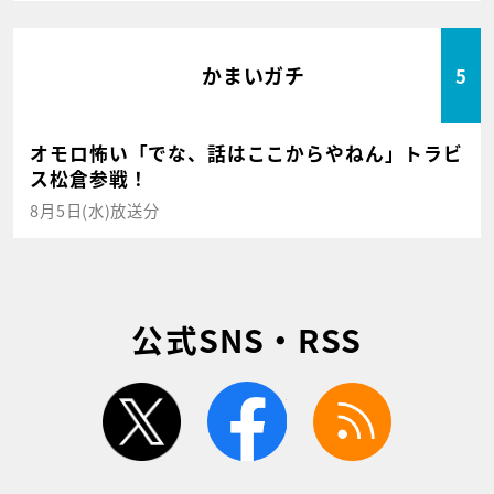
かまいガチ
5
オモロ怖い「でな、話はここからやねん」トラビ
ス松倉参戦！
8月5日(水)放送分
公式SNS・RSS
twitter
facebook
rss