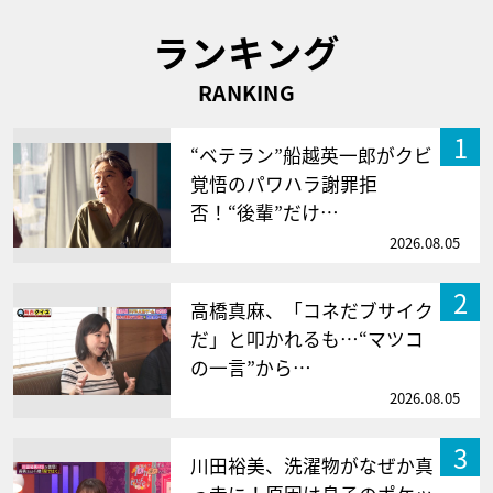
ランキング
RANKING
1
“ベテラン”船越英一郎がクビ
覚悟のパワハラ謝罪拒
否！“後輩”だけ…
2026.08.05
2
高橋真麻、「コネだブサイク
だ」と叩かれるも…“マツコ
の一言”から…
2026.08.05
3
川田裕美、洗濯物がなぜか真