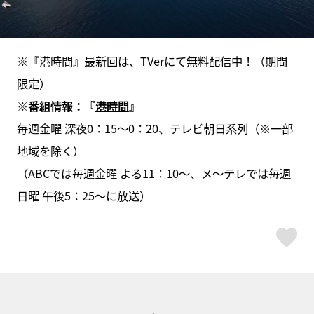
※『港時間』最新回は、
TVerにて無料配信中
！（期間
限定）
※
番組情報：『
港時間
』
毎週金曜 深夜0：15～0：20、テレビ朝日系列（※一部
地域を除く）
（ABCでは毎週金曜 よる11：10～、メ～テレでは毎週
日曜 午後5：25～に放送）
ス