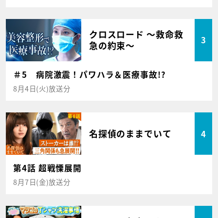
クロスロード ～救命救
3
急の約束～
＃5 病院激震！パワハラ＆医療事故!?
8月4日(火)放送分
名探偵のままでいて
4
第4話 超戦慄展開
8月7日(金)放送分