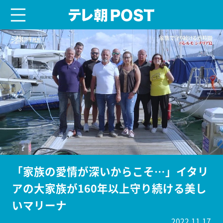
menu
テレ朝POST
「家族の愛情が深いからこそ…」イタリ
アの大家族が160年以上守り続ける美し
いマリーナ
2022.11.17