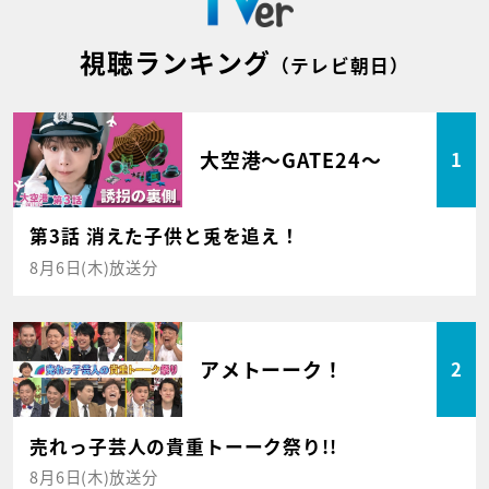
視聴ランキング
（テレビ朝日）
大空港～GATE24～
1
第3話 消えた子供と兎を追え！
8月6日(木)放送分
アメトーーク！
2
売れっ子芸人の貴重トーーク祭り!!
8月6日(木)放送分