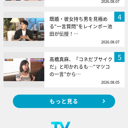
2026.08.07
4
既婚・彼女持ち男を見極め
る“一言質問”をレインボー池
田が伝授！…
2026.08.07
5
高橋真麻、「コネだブサイク
だ」と叩かれるも…“マツコ
の一言”から…
2026.08.05
もっと見る