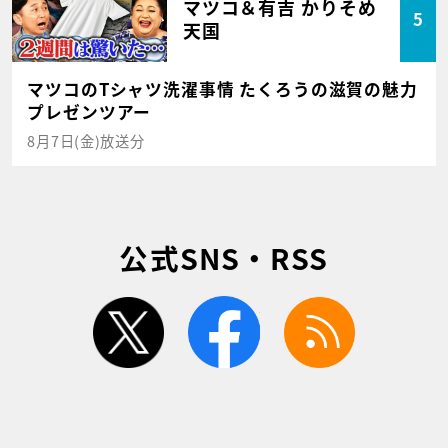
マツコ＆有吉 かりそめ
5
天国
マツコのTシャツ洗濯事情 たくろうの滋賀の魅力
プレゼンツアー
8月7日(金)放送分
公式SNS・RSS
twitter
facebook
rss