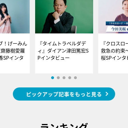
ブ！げーみん
『タイムトラベルダデ
『クロスロー
E齋藤樹愛羅
ィ』ダイアン津田篤宏S
救急の約束
香SPインタ
Pインタビュー
桜SPイ
ピックアップ記事をもっと見る
ランキング