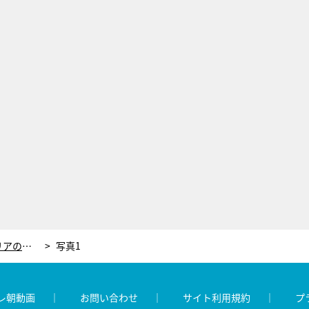
「家族の愛情が深いからこそ…」イタリアの大家族が160年以上守り続ける美しいマリーナ
写真1
レ朝動画
お問い合わせ
サイト利用規約
プ