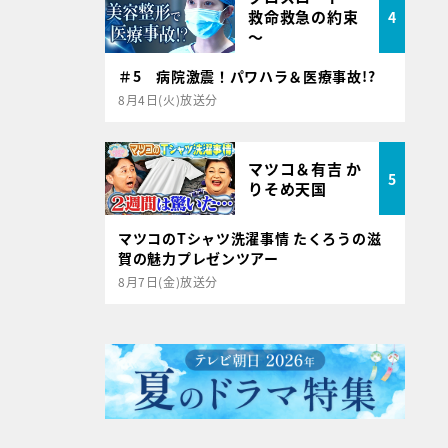
救命救急の約束
4
～
＃5 病院激震！パワハラ＆医療事故!?
8月4日(火)放送分
マツコ＆有吉 か
5
りそめ天国
マツコのTシャツ洗濯事情 たくろうの滋
賀の魅力プレゼンツアー
8月7日(金)放送分