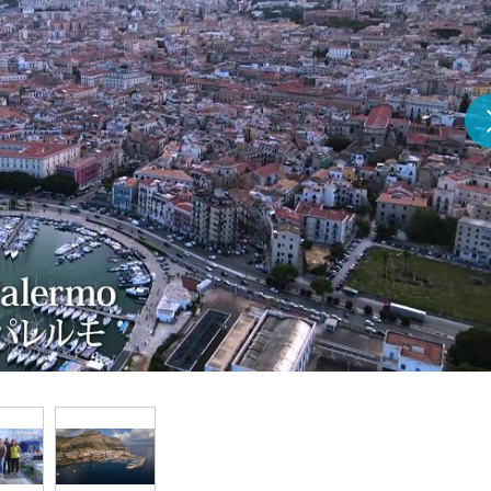
『アイ＝ラブ！げーみん
E齋藤樹愛羅＆佐々木舞
ビュー