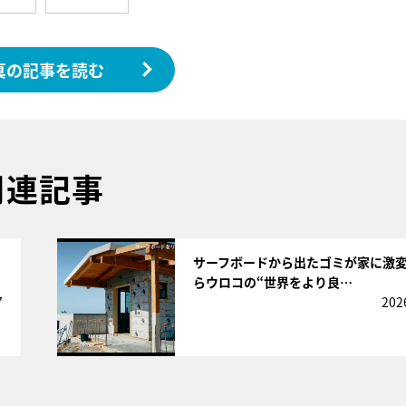
真の記事を読む
関連記事
サムネイル
サーフボードから出たゴミが家に激
らウロコの“世界をより良…
7
202