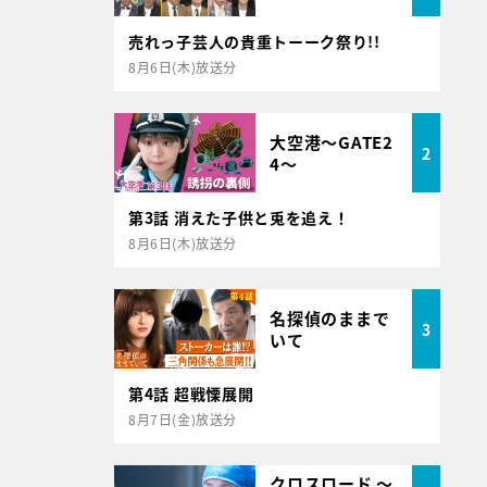
売れっ子芸人の貴重トーーク祭り!!
8月6日(木)放送分
大空港～GATE2
2
4～
第3話 消えた子供と兎を追え！
8月6日(木)放送分
名探偵のままで
3
いて
第4話 超戦慄展開
8月7日(金)放送分
クロスロード ～