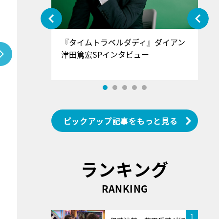
ぐ』＝LOV
『タイムトラベルダディ』ダイアン
『
香SPインタ
津田篤宏SPインタビュー
～
ピックアップ記事をもっと見る
ランキング
RANKING
1