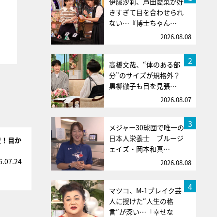
伊藤沙莉、芦田愛菜が好
きすぎて目を合わせられ
ない…『博士ちゃん…
2026.08.08
2
高橋文哉、“体のある部
分”のサイズが規格外？
黒柳徹子も目を見張…
2026.08.07
3
メジャー30球団で唯一の
日本人栄養士 ブルージ
変！目か
ェイズ・岡本和真…
6.07.24
2026.08.08
4
マツコ、M-1ブレイク芸
人に授けた“人生の格
言”が深い…「幸せな