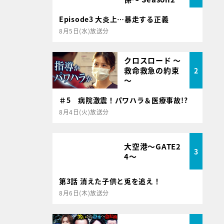
Episode3 大炎上…暴走する正義
8月5日(水)放送分
クロスロード ～
救命救急の約束
2
～
＃5 病院激震！パワハラ＆医療事故!?
8月4日(火)放送分
大空港～GATE2
3
4～
第3話 消えた子供と兎を追え！
8月6日(木)放送分