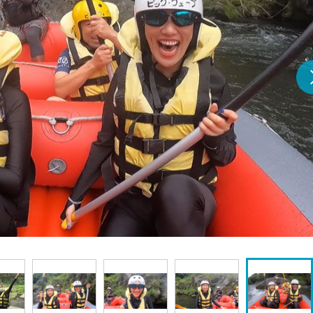
『アイ＝ラブ！げーみん
E齋藤樹愛羅＆佐々木舞
ビュー