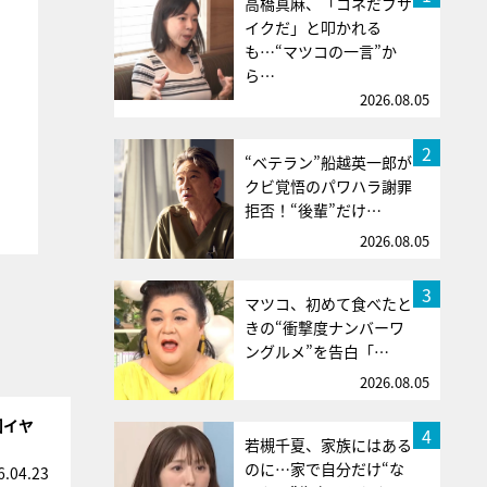
高橋真麻、「コネだブサ
イクだ」と叩かれる
も…“マツコの一言”か
ら…
2026.08.05
2
“ベテラン”船越英一郎が
クビ覚悟のパワハラ謝罪
拒否！“後輩”だけ…
2026.08.05
3
マツコ、初めて食べたと
きの“衝撃度ナンバーワ
ングルメ”を告白「…
2026.08.05
回イヤ
4
若槻千夏、家族にはある
のに…家で自分だけ“な
6.04.23