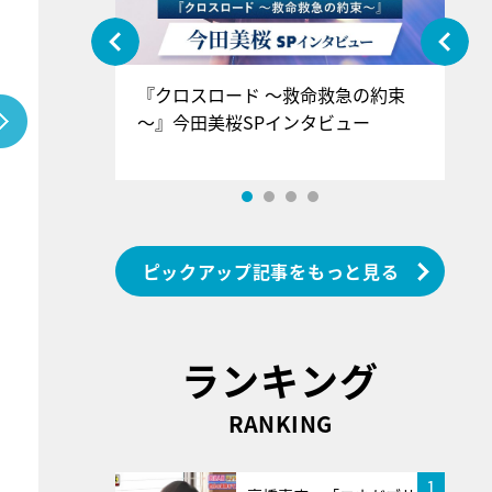
ぐ』＝LOV
『クロスロード ～救命救急の約束
『
香SPインタ
～』今田美桜SPインタビュー
ロ
ン
ピックアップ記事をもっと見る
ランキング
RANKING
1