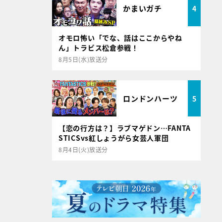
かまいガチ
4
オモロ怖い「でな、話はここからやね
ん」トラビス松倉参戦！
8月5日(水)放送分
ロンドンハーツ
5
【恋の行方は？】ラブマゲドン…FANTA
STICSvs紅しょうがら女芸人軍団
8月4日(火)放送分