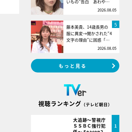
いもの”告白 あわや…
2026.08.05
5
藤本美貴、14歳長男の
服に異変→聞かされた“4
文字の理由”に困惑「…
2026.08.05
もっと見る
視聴ランキング
（テレビ朝日）
大追跡～警視庁
ＳＳＢＣ強行犯
1
係～ Season2