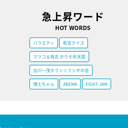
急上昇ワード
HOT WORDS
バラエティ
有吉クイズ
マツコ＆有吉 かりそめ天国
出川一茂ホラン☆フシギの会
博士ちゃん
ABEMA
EIGHT-JAM