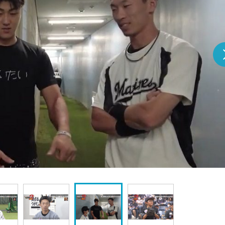
『アイ＝ラブ！げーみん
E齋藤樹愛羅＆佐々木舞
ビュー