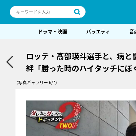
ドラマ・映画
バラエティ
音
ロッテ・髙部瑛斗選手と、病と闘
絆「勝った時のハイタッチにぼ
（写真ギャラリー 6/7）