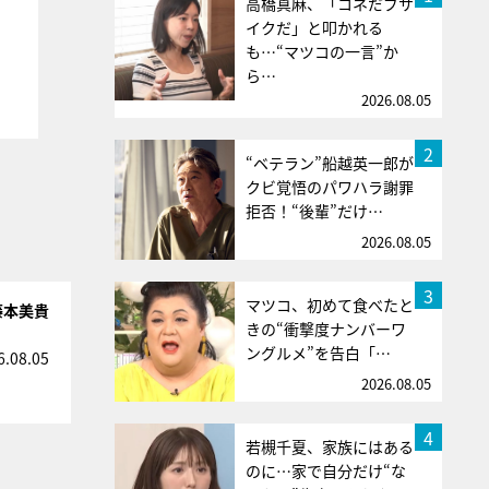
高橋真麻、「コネだブサ
イクだ」と叩かれる
も…“マツコの一言”か
ら…
2026.08.05
2
“ベテラン”船越英一郎が
クビ覚悟のパワハラ謝罪
拒否！“後輩”だけ…
2026.08.05
3
マツコ、初めて食べたと
藤本美貴
きの“衝撃度ナンバーワ
ングルメ”を告白「…
6.08.05
2026.08.05
4
若槻千夏、家族にはある
のに…家で自分だけ“な