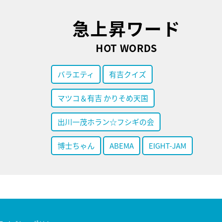
急上昇ワード
HOT WORDS
バラエティ
有吉クイズ
マツコ＆有吉 かりそめ天国
出川一茂ホラン☆フシギの会
博士ちゃん
ABEMA
EIGHT-JAM