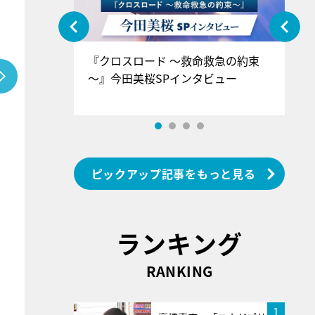
ぐ』＝LOV
『クロスロード ～救命救急の約束
『
香SPインタ
～』今田美桜SPインタビュー
ロ
ン
ピックアップ記事をもっと見る
ランキング
RANKING
1