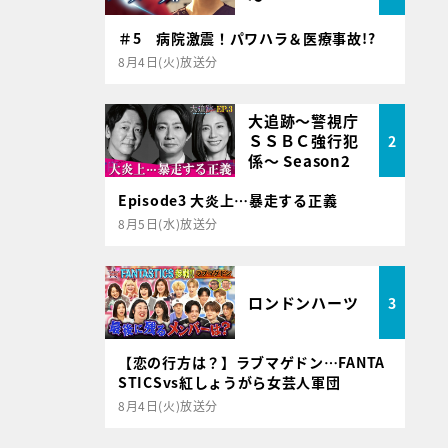
＃5 病院激震！パワハラ＆医療事故!?
8月4日(火)放送分
大追跡～警視庁
ＳＳＢＣ強行犯
2
係～ Season2
Episode3 大炎上…暴走する正義
8月5日(水)放送分
ロンドンハーツ
3
【恋の行方は？】ラブマゲドン…FANTA
STICSvs紅しょうがら女芸人軍団
8月4日(火)放送分