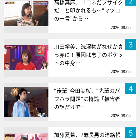
2
高橋真麻、「コネだブサイク
だ」と叩かれるも…“マツコ
の一言”から…
2026.08.05
3
川田裕美、洗濯物がなぜか真
っ赤に！原因は息子のポケッ
トの中身…
2026.08.05
4
“後輩”今田美桜、“先輩のパ
ワハラ問題”に持論「被害者
の話だけで…
2026.08.05
5
加藤夏希、7歳長男の連絡帳