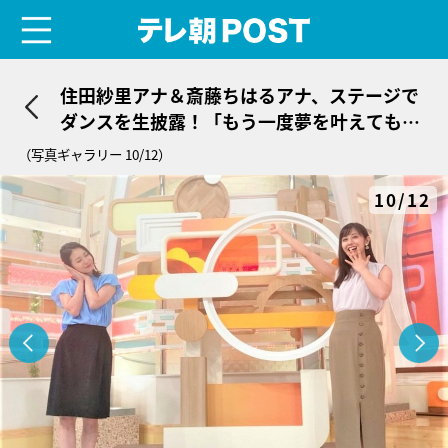
menu
テレ朝POST
住田紗里アナ＆斎藤ちはるアナ、ステージで
ダンスを生披露！「もう一度夢を叶えてもら
う気分です」
（写真ギャラリー 10/12）
10/12