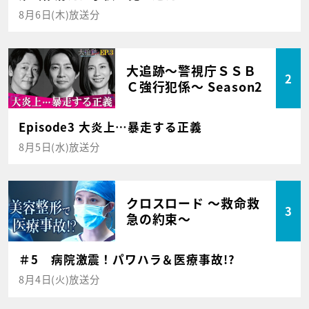
8月6日(木)放送分
大追跡～警視庁ＳＳＢ
2
Ｃ強行犯係～ Season2
Episode3 大炎上…暴走する正義
8月5日(水)放送分
クロスロード ～救命救
3
急の約束～
＃5 病院激震！パワハラ＆医療事故!?
8月4日(火)放送分