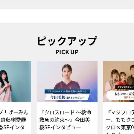
ピックアップ
PICK UP
ブ！げーみん
『クロスロード ～救命
『マジプロ
E齋藤樹愛羅
救急の約束～』今田美
ー、ももク
香SPインタ
桜SPインタビュー
クロ×東京0