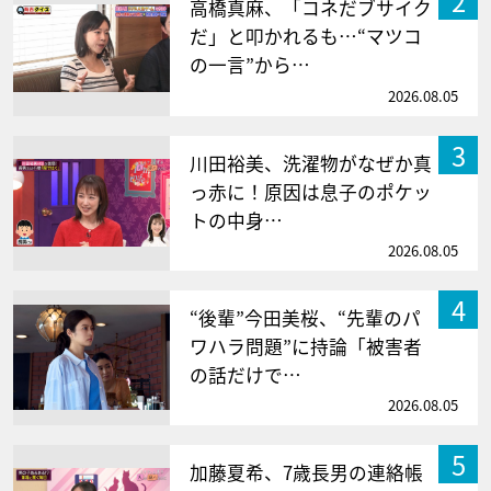
2
高橋真麻、「コネだブサイク
だ」と叩かれるも…“マツコ
の一言”から…
2026.08.05
3
川田裕美、洗濯物がなぜか真
っ赤に！原因は息子のポケッ
トの中身…
2026.08.05
4
“後輩”今田美桜、“先輩のパ
ワハラ問題”に持論「被害者
の話だけで…
2026.08.05
5
加藤夏希、7歳長男の連絡帳