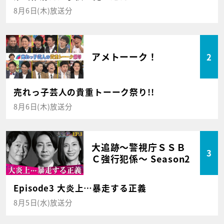
8月6日(木)放送分
アメトーーク！
2
売れっ子芸人の貴重トーーク祭り!!
8月6日(木)放送分
大追跡～警視庁ＳＳＢ
3
Ｃ強行犯係～ Season2
Episode3 大炎上…暴走する正義
8月5日(水)放送分