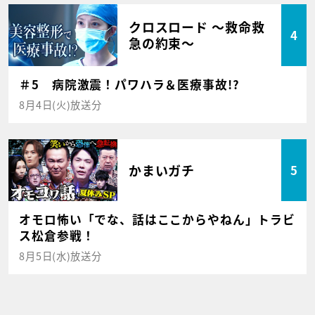
クロスロード ～救命救
4
急の約束～
＃5 病院激震！パワハラ＆医療事故!?
8月4日(火)放送分
かまいガチ
5
オモロ怖い「でな、話はここからやねん」トラビ
ス松倉参戦！
8月5日(水)放送分