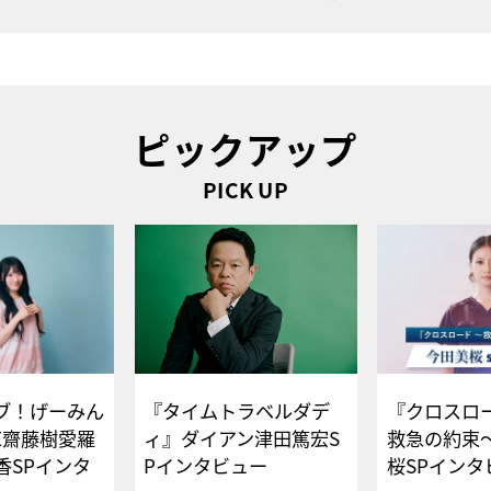
ピックアップ
PICK UP
ブ！げーみん
『タイムトラベルダデ
『クロスロー
E齋藤樹愛羅
ィ』ダイアン津田篤宏S
救急の約束
香SPインタ
Pインタビュー
桜SPイ