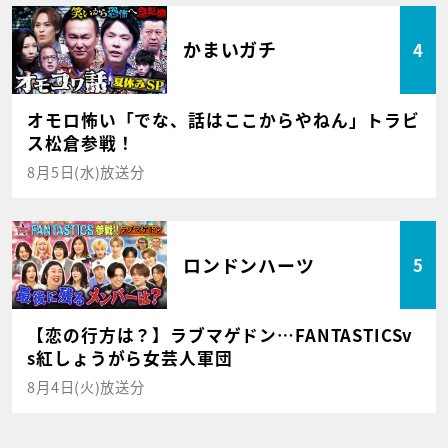
かまいガチ
4
オモロ怖い「でな、話はここからやねん」トラビ
ス松倉参戦！
8月5日(水)放送分
ロンドンハーツ
5
【恋の行方は？】ラブマゲドン…FANTASTICSv
s紅しょうがら女芸人軍団
8月4日(火)放送分