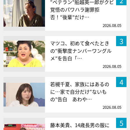
2
“ベテラン”船越英一郎がクビ
覚悟のパワハラ謝罪拒
否！“後輩”だけ…
2026.08.05
3
マツコ、初めて食べたとき
の“衝撃度ナンバーワングル
メ”を告白「…
2026.08.05
4
若槻千夏、家族にはあるの
に…家で自分だけ“ないも
の”告白 あわや…
2026.08.05
5
藤本美貴、14歳長男の服に