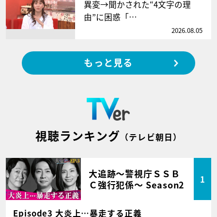
異変→聞かされた“4文字の理
由”に困惑「…
2026.08.05
もっと見る
視聴ランキング
（テレビ朝日）
大追跡～警視庁ＳＳＢ
1
Ｃ強行犯係～ Season2
Episode3 大炎上…暴走する正義