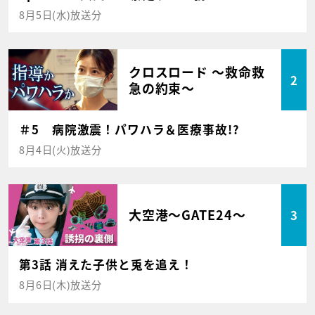
8月5日(水)放送分
クロスロード ～救命救
2
急の約束～
＃5 病院激震！パワハラ＆医療事故!?
8月4日(火)放送分
大空港～GATE24～
3
第3話 消えた子供と兎を追え！
8月6日(木)放送分