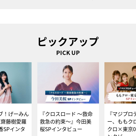
ピックアップ
PICK UP
ブ！げーみん
『クロスロード ～救命
『マジプロ
E齋藤樹愛羅
救急の約束～』今田美
ー、ももク
香SPインタ
桜SPインタビュー
クロ×東京0