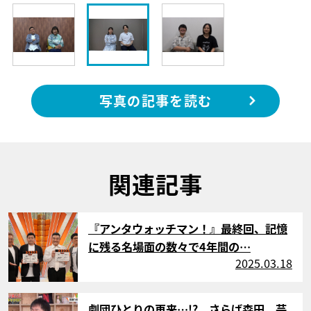
写真の記事を読む
関連記事
サムネイル
『アンタウォッチマン！』最終回、記憶
に残る名場面の数々で4年間の…
2025.03.18
サムネイル
劇団ひとりの再来…!? さらば森田、芸