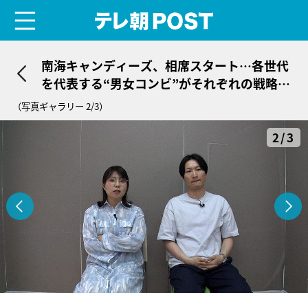
menu
テレ朝POST
南海キャンディーズ、相席スタート…各世代
を代表する“男女コンビ”がそれぞれの戦略を
激白！
（写真ギャラリー 2/3）
2/3