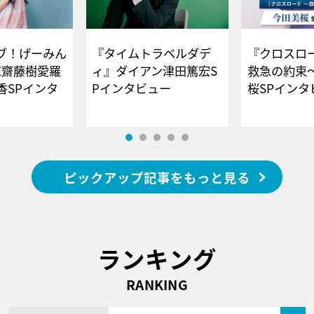
ブ！げーみん
『タイムトラベルダデ
『クロスロー
E齋藤樹愛羅
ィ』ダイアン津田篤宏S
救急の約束
香SPインタ
Pインタビュー
桜SPイ
ピックアップ記事をもっと見る
ランキング
RANKING