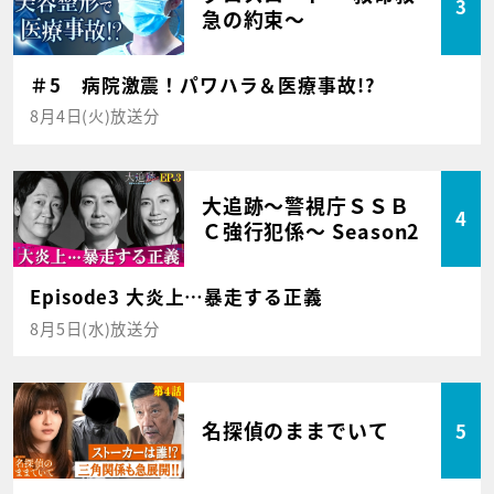
3
急の約束～
＃5 病院激震！パワハラ＆医療事故!?
8月4日(火)放送分
大追跡～警視庁ＳＳＢ
4
Ｃ強行犯係～ Season2
Episode3 大炎上…暴走する正義
8月5日(水)放送分
名探偵のままでいて
5