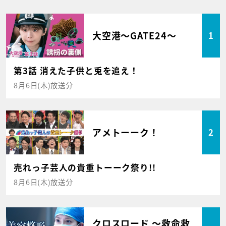
大空港～GATE24～
1
第3話 消えた子供と兎を追え！
8月6日(木)放送分
アメトーーク！
2
売れっ子芸人の貴重トーーク祭り!!
8月6日(木)放送分
クロスロード ～救命救