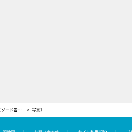
世良公則、デビュー当時の衝撃エピソード告白。苦楽を共にした戦友・桑田佳祐との交友
写真1
レ朝動画
お問い合わせ
サイト利用規約
プ