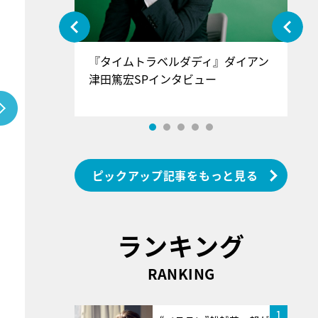
ぐ』＝LOV
『タイムトラベルダディ』ダイアン
『
香SPインタ
津田篤宏SPインタビュー
～
ピックアップ記事をもっと見る
ランキング
RANKING
1