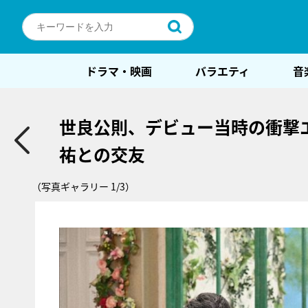
ドラマ・映画
バラエティ
音
世良公則、デビュー当時の衝撃
祐との交友
（写真ギャラリー 1/3）