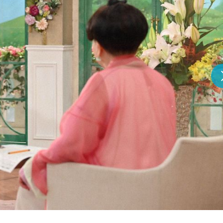
『アイ＝ラブ！げーみん
E齋藤樹愛羅＆佐々木舞
ビュー