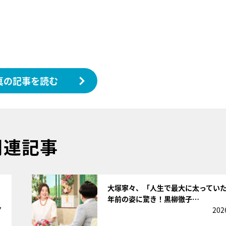
真の記事を読む
関連記事
サムネイル
大塚寧々、「人生で最大に太っていた
年前の姿に驚き！黒柳徹子…
7
202