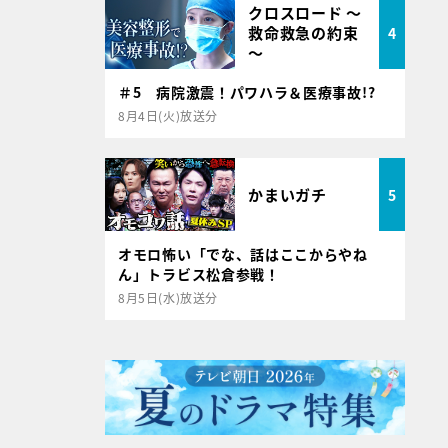
クロスロード ～
救命救急の約束
4
～
＃5 病院激震！パワハラ＆医療事故!?
8月4日(火)放送分
かまいガチ
5
オモロ怖い「でな、話はここからやね
ん」トラビス松倉参戦！
8月5日(水)放送分