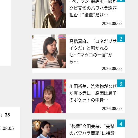
“ベテラン”船越英一郎が
クビ覚悟のパワハラ謝罪
拒否！“後輩”だけ…
2026.08.05
2
高橋真麻、「コネだブサ
イクだ」と叩かれる
も…“マツコの一言”か
ら…
2026.08.05
3
川田裕美、洗濯物がなぜ
か真っ赤に！原因は息子
のポケットの中身…
2026.08.05
」28
4
“後輩”今田美桜、“先輩
6.08.05
のパワハラ問題”に持論