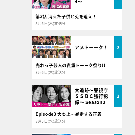
4～
第3話 消えた子供と兎を追え！
8月6日(木)放送分
アメトーーク！
2
売れっ子芸人の貴重トーーク祭り!!
8月6日(木)放送分
大追跡～警視庁
ＳＳＢＣ強行犯
3
係～ Season2
Episode3 大炎上…暴走する正義
8月5日(水)放送分