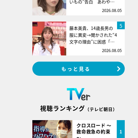
いもの”告白 あわや…
2026.08.05
5
藤本美貴、14歳長男の
服に異変→聞かされた“4
文字の理由”に困惑「…
2026.08.05
もっと見る
視聴ランキング
（テレビ朝日）
クロスロード ～
救命救急の約束
1
～