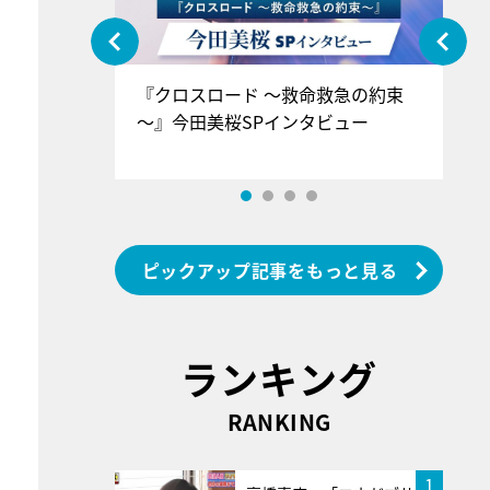
ぐ』＝LOV
『クロスロード ～救命救急の約束
『
香SPインタ
～』今田美桜SPインタビュー
ロ
ン
ピックアップ記事をもっと見る
ランキング
RANKING
1