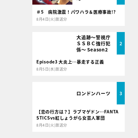
＃5 病院激震！パワハラ＆医療事故!?
8月4日(火)放送分
大追跡～警視庁
ＳＳＢＣ強行犯
2
係～ Season2
Episode3 大炎上…暴走する正義
8月5日(水)放送分
ロンドンハーツ
3
【恋の行方は？】ラブマゲドン…FANTA
STICSvs紅しょうがら女芸人軍団
8月4日(火)放送分