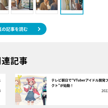
真の記事を読む
関連記事
サムネイル
た
テレビ朝日で“VTuberアイドル開発
クト”が始動！
4
202