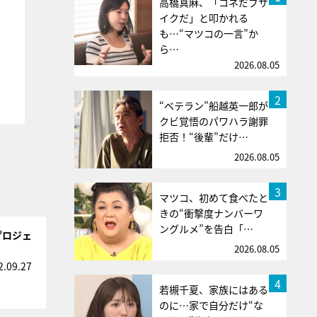
高橋真麻、「コネだブサ
イクだ」と叩かれる
も…“マツコの一言”か
ら…
2026.08.05
2
“ベテラン”船越英一郎が
クビ覚悟のパワハラ謝罪
拒否！“後輩”だけ…
2026.08.05
3
マツコ、初めて食べたと
きの“衝撃度ナンバーワ
ングルメ”を告白「…
プロジェ
2026.08.05
2.09.27
4
若槻千夏、家族にはある
のに…家で自分だけ“な