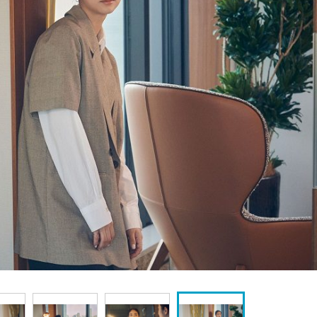
『アイ＝ラブ！げーみん
E齋藤樹愛羅＆佐々木舞
ビュー