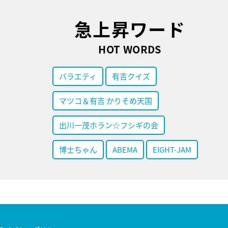
急上昇ワード
HOT WORDS
バラエティ
有吉クイズ
マツコ＆有吉 かりそめ天国
出川一茂ホラン☆フシギの会
博士ちゃん
ABEMA
EIGHT-JAM