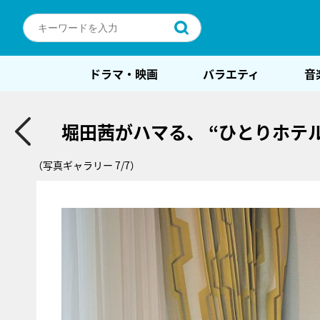
ドラマ・映画
バラエティ
音
堀田茜がハマる、 “ひとりホテ
（写真ギャラリー 7/7）