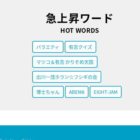
急上昇ワード
HOT WORDS
バラエティ
有吉クイズ
マツコ＆有吉 かりそめ天国
出川一茂ホラン☆フシギの会
博士ちゃん
ABEMA
EIGHT-JAM