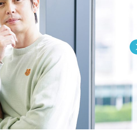
『アイ＝ラブ！げーみん
E齋藤樹愛羅＆佐々木舞
ビュー