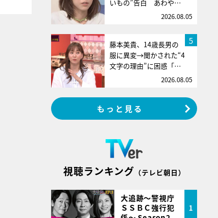
いもの”告白 あわや…
2026.08.05
5
藤本美貴、14歳長男の
服に異変→聞かされた“4
文字の理由”に困惑「…
2026.08.05
もっと見る
視聴ランキング
（テレビ朝日）
大追跡～警視庁
ＳＳＢＣ強行犯
1
係～ Season2