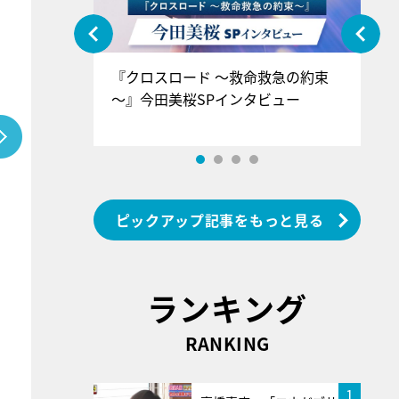
ぐ』＝LOV
『クロスロード ～救命救急の約束
『
香SPインタ
～』今田美桜SPインタビュー
ロ
ン
ピックアップ記事をもっと見る
ランキング
RANKING
1