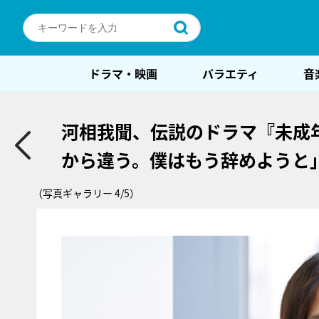
ドラマ・映画
バラエティ
音
河相我聞、伝説のドラマ『未成
から違う。僕はもう辞めようと
（写真ギャラリー 4/5）