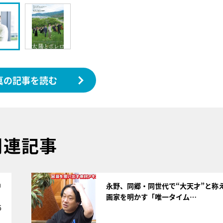
真の記事を読む
関連記事
サムネイル
中
永野、同郷・同世代で“大天才”と称
画家を明かす「唯一タイム…
6