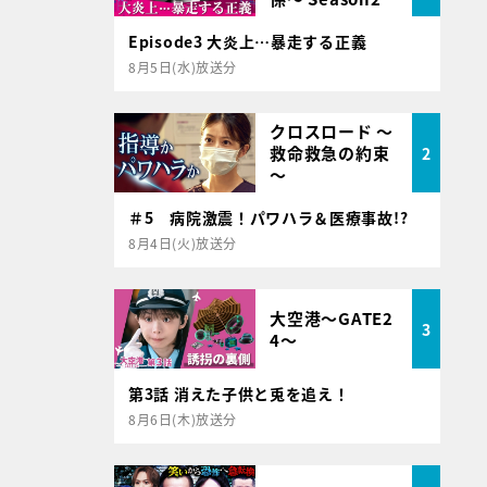
Episode3 大炎上…暴走する正義
8月5日(水)放送分
クロスロード ～
救命救急の約束
2
～
＃5 病院激震！パワハラ＆医療事故!?
8月4日(火)放送分
大空港～GATE2
3
4～
第3話 消えた子供と兎を追え！
8月6日(木)放送分