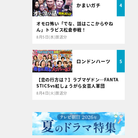
かまいガチ
4
オモロ怖い「でな、話はここからやね
ん」トラビス松倉参戦！
8月5日(水)放送分
ロンドンハーツ
5
【恋の行方は？】ラブマゲドン…FANTA
STICSvs紅しょうがら女芸人軍団
8月4日(火)放送分