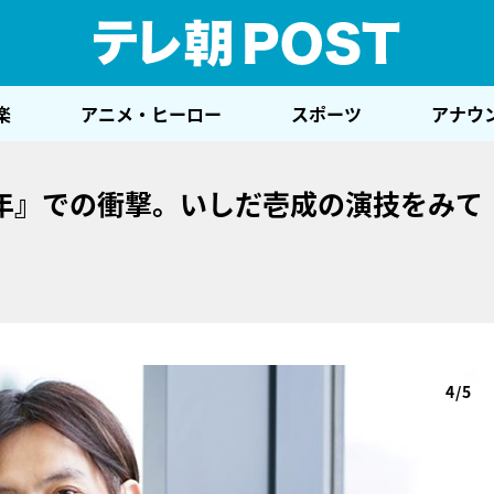
テレ
楽
アニメ・ヒーロー
スポーツ
アナウ
年』での衝撃。いしだ壱成の演技をみて
」
4/5