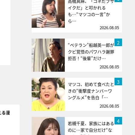
高橋真麻、「コネだブサ
イクだ」と叩かれる
も…“マツコの一言”か
ら…
2026.08.05
2
“ベテラン”船越英一郎が
クビ覚悟のパワハラ謝罪
拒否！“後輩”だけ…
2026.08.05
3
マツコ、初めて食べたと
きの“衝撃度ナンバーワ
ングルメ”を告白「…
2026.08.05
える漫
4
若槻千夏、家族にはある
のに…家で自分だけ“な