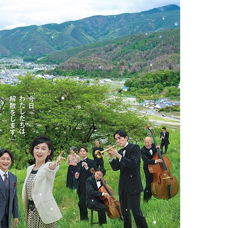
『アイ＝ラブ！げーみん
E齋藤樹愛羅＆佐々木舞
ビュー