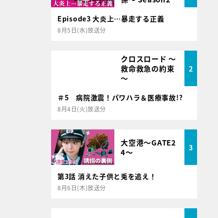
Episode3 大炎上…暴走する正義
8月5日(水)放送分
クロスロード ～
救命救急の約束
2
～
＃5 病院激震！パワハラ＆医療事故!?
8月4日(火)放送分
大空港～GATE2
3
4～
第3話 消えた子供と兎を追え！
8月6日(木)放送分