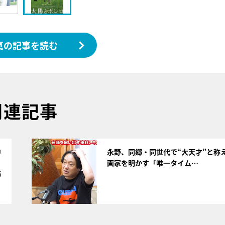
真の記事を読む
関連記事
サムネイル
中
永野、同郷・同世代で“大天才”と称
画家を明かす「唯一タイム…
6