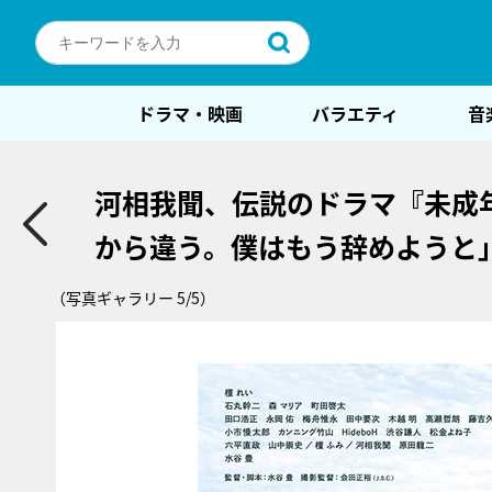
ドラマ・映画
バラエティ
音
河相我聞、伝説のドラマ『未成
から違う。僕はもう辞めようと
（写真ギャラリー 5/5）