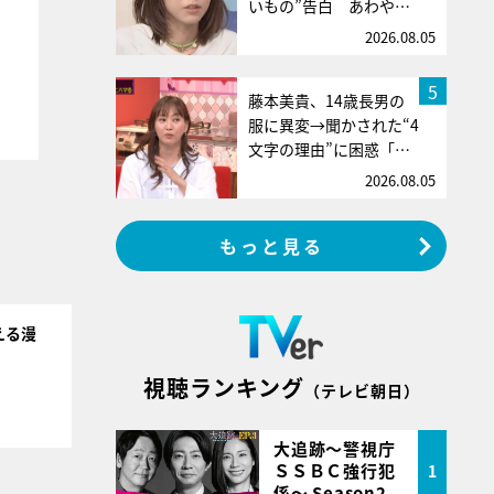
いもの”告白 あわや…
2026.08.05
5
藤本美貴、14歳長男の
服に異変→聞かされた“4
文字の理由”に困惑「…
2026.08.05
もっと見る
える漫
視聴ランキング
（テレビ朝日）
大追跡～警視庁
ＳＳＢＣ強行犯
1
係～ Season2