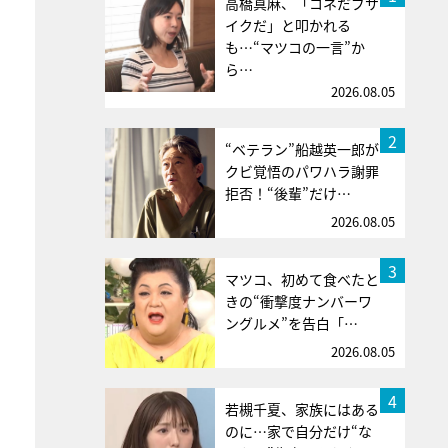
高橋真麻、「コネだブサ
イクだ」と叩かれる
も…“マツコの一言”か
ら…
2026.08.05
2
“ベテラン”船越英一郎が
クビ覚悟のパワハラ謝罪
拒否！“後輩”だけ…
2026.08.05
3
マツコ、初めて食べたと
きの“衝撃度ナンバーワ
ングルメ”を告白「…
2026.08.05
4
若槻千夏、家族にはある
のに…家で自分だけ“な