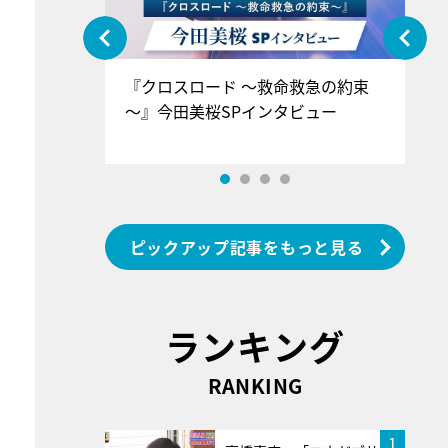
ぐ』＝LOV
『クロスロード ～救命救急の約束
『
香SPインタ
～』今田美桜SPインタビュー
ロ
ン
ピックアップ記事をもっと見る
ランキング
RANKING
1