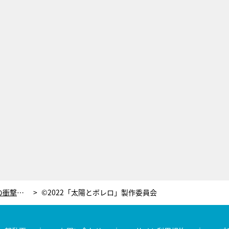
河相我聞、伝説のドラマ『未成年』での衝撃。いしだ壱成の演技をみて「資質から違う。僕はもう辞めようと」
©2022「太陽とボレロ」製作委員会