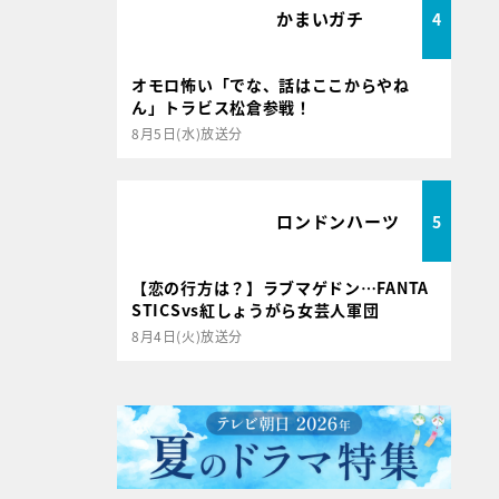
かまいガチ
4
オモロ怖い「でな、話はここからやね
ん」トラビス松倉参戦！
8月5日(水)放送分
ロンドンハーツ
5
【恋の行方は？】ラブマゲドン…FANTA
STICSvs紅しょうがら女芸人軍団
8月4日(火)放送分