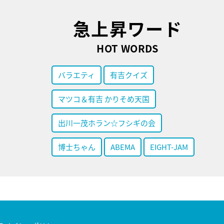
急上昇ワード
HOT WORDS
バラエティ
有吉クイズ
マツコ＆有吉 かりそめ天国
出川一茂ホラン☆フシギの会
博士ちゃん
ABEMA
EIGHT-JAM